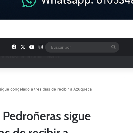
Facebook
X
YouTube
Instagram
Buscar
por
ptana continúan perfilando sus plantillas
sigue congelado a tres días de recibir a Azuqueca
s Pedroñeras sigue
s de recibir a