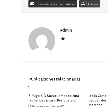
Compartir por correo electrónico
Imprimir
admin
Siti
o
we
b
Publicaciones relacionadas
El Yugo-UD Socuéllamos se cura
Jesús Castel
las heridas ante el Portugalete
lleguen dos 
mercado”
14 de septiembre de 2015