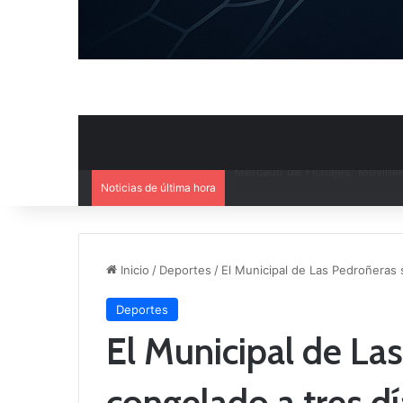
Noticias de última hora
El CB Villarrobledo y el CB Cri
Inicio
/
Deportes
/
El Municipal de Las Pedroñeras 
Deportes
El Municipal de La
congelado a tres día