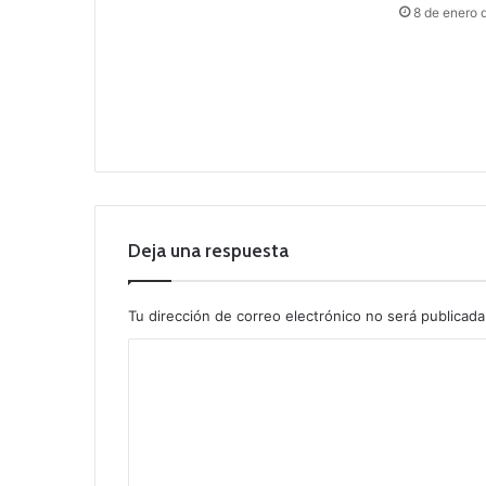
8 de enero 
Deja una respuesta
Tu dirección de correo electrónico no será publicada
C
o
m
e
n