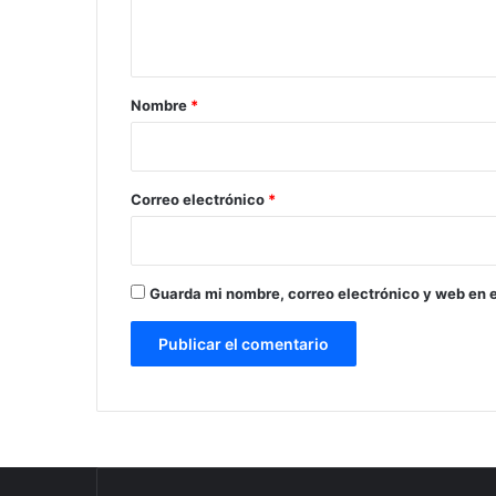
t
a
r
Nombre
*
i
o
*
Correo electrónico
*
Guarda mi nombre, correo electrónico y web en 