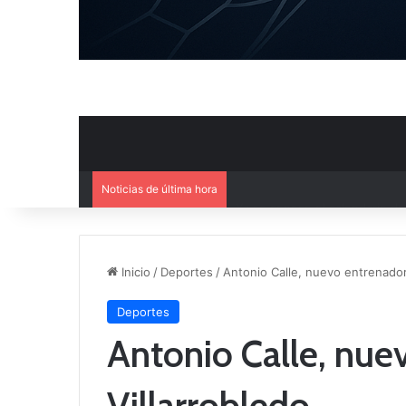
Noticias de última hora
Ya se conoce el calendario d
Inicio
/
Deportes
/
Antonio Calle, nuevo entrenador
Deportes
Antonio Calle, nue
Villarrobledo