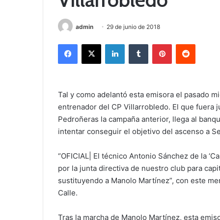
admin
29 de junio de 2018
Facebook
X
LinkedIn
Tumblr
Pinterest
Reddit
Tal y como adelantó esta emisora el pasado mi
entrenador del CP Villarrobledo. El que fuera
Pedroñeras la campaña anterior, llega al banquil
intentar conseguir el objetivo del ascenso a S
“OFICIAL| El técnico Antonio Sánchez de la ‘C
por la junta directiva de nuestro club para cap
sustituyendo a Manolo Martínez”, con este mens
Calle.
Tras la marcha de Manolo Martínez, esta emiso