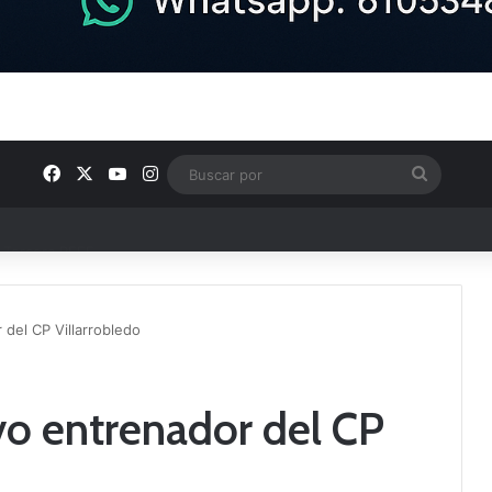
Facebook
X
YouTube
Instagram
Buscar
por
e Tercera RFEF
 del CP Villarrobledo
vo entrenador del CP