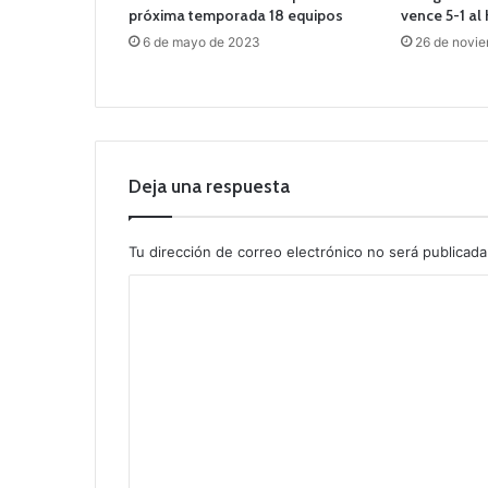
próxima temporada 18 equipos
vence 5-1 al
6 de mayo de 2023
26 de novi
Deja una respuesta
Tu dirección de correo electrónico no será publicada
C
o
m
e
n
t
a