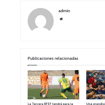
admin
Siti
o
we
b
Publicaciones relacionadas
La Tercera RFEF tendrá para la
Una grandí