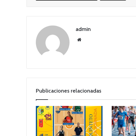
admin
Siti
o
we
b
Publicaciones relacionadas