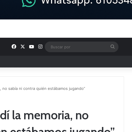
Facebook
X
YouTube
Instagram
Buscar
por
u plantilla con talento de la comarca
a, no sabía ni contra quién estábamos jugando”
rdí la memoria, no
ién estábamos jugando”