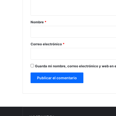
t
a
r
Nombre
*
i
o
*
Correo electrónico
*
Guarda mi nombre, correo electrónico y web en 