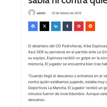
admin
25 de febrero de 2019
Facebook
X
LinkedIn
Tumblr
Pinterest
Reddit
El delantero del CD Pedroñeras, Kike Espinos
Azul SER su percance en el partido ante La Gine
su equipo, Espinosa recibió un golpe en la zo
memoria. El jugador se encuentra bien tras hab
“Cuando llegó el descanso y entramos en el ves
contra quién estábamos jugando, estaba muy d
Deportivos La Mancha. El jugador recibió un go
minutos fueron de incertidumbre. Aunque celeb
descanso.