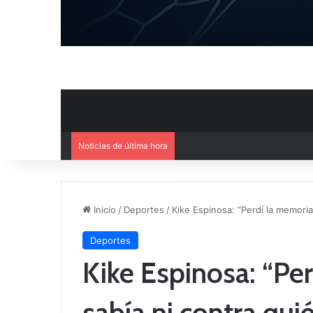
Noticias de última hora
El Cuenca Deportiva refuerza s
Inicio
/
Deportes
/
Kike Espinosa: “Perdí la memori
Deportes
Kike Espinosa: “Pe
sabía ni contra qu