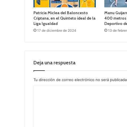
Patricia Miclea del Baloncesto
Manu Guijarr
Criptana, en el Quinteto ideal de la
400 metros 
Liga Igualdad
Deportivo de
17 de diciembre de 2024
13 de febre
Deja una respuesta
Tu dirección de correo electrónico no será publicada
C
o
m
e
n