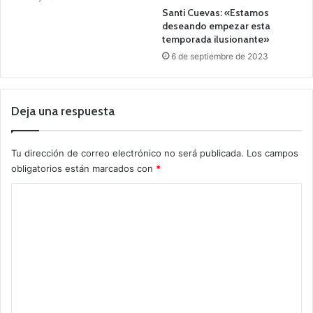
Santi Cuevas: «Estamos
deseando empezar esta
temporada ilusionante»
6 de septiembre de 2023
Deja una respuesta
Tu dirección de correo electrónico no será publicada.
Los campos
obligatorios están marcados con
*
C
o
m
e
n
t