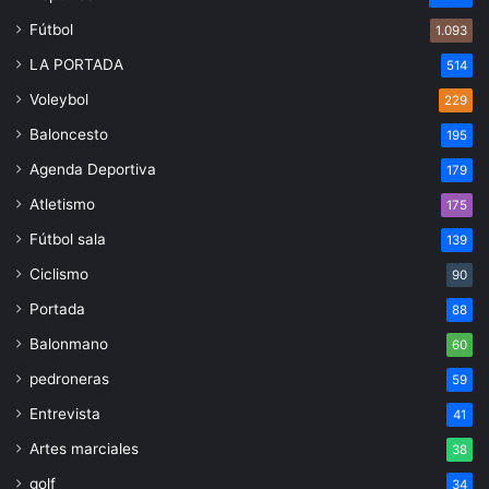
Fútbol
1.093
LA PORTADA
514
Voleybol
229
Baloncesto
195
Agenda Deportiva
179
Atletismo
175
Fútbol sala
139
Ciclismo
90
Portada
88
Balonmano
60
pedroneras
59
Entrevista
41
Artes marciales
38
golf
34