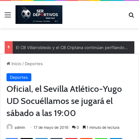
Menú
B
El CB Villarrobledo y el CB Criptana continúan perfilando sus plantillas
Inicio
/
Deportes
Deportes
Oficial, el Sevilla Atlético-Yugo
UD Socuéllamos se jugará el
sábado a las 19:00
admin
17 de mayo de 2016
0
1 minuto de lectura
Facebook
X
LinkedIn
Tumblr
Pinterest
Reddit
WhatsApp
Telegram