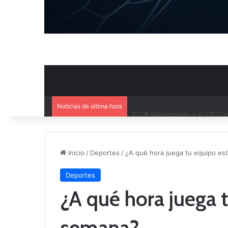
Noticias de última hora
El CB Villarrobledo y el CB Cri
Inicio
/
Deportes
/
¿A qué hora juega tu equipo es
Deportes
¿A qué hora juega t
semana?