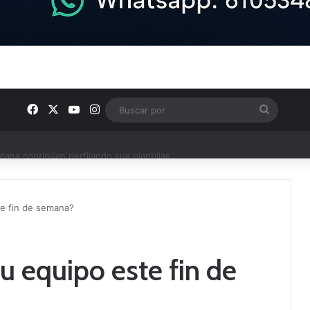
Facebook
X
YouTube
Instagram
Buscar
por
ptana continúan perfilando sus plantillas
te fin de semana?
u equipo este fin de