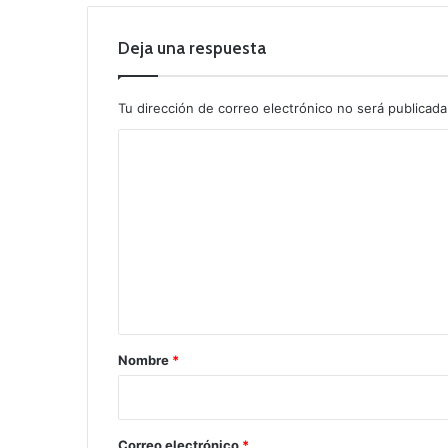
Deja una respuesta
Tu dirección de correo electrónico no será publicada
C
o
m
e
n
t
a
r
Nombre
*
i
o
*
Correo electrónico
*