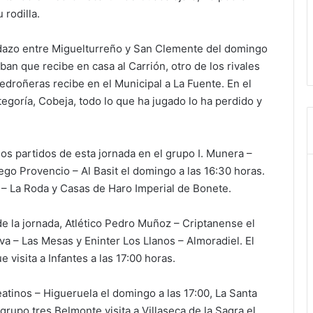
rodilla.
idazo entre Miguelturreño y San Clemente del domingo
an que recibe en casa al Carrión, otro de los rivales
Pedroñeras recibe en el Municipal a La Fuente. En el
ategoría, Cobeja, todo lo que ha jugado lo ha perdido y
os partidos de esta jornada en el grupo I. Munera –
ego Provencio – Al Basit el domingo a las 16:30 horas.
o – La Roda y Casas de Haro Imperial de Bonete.
e la jornada, Atlético Pedro Muñoz – Criptanense el
a – Las Mesas y Eninter Los Llanos – Almoradiel. El
e visita a Infantes a las 17:00 horas.
atinos – Higueruela el domingo a las 17:00, La Santa
grupo tres Belmonte visita a Villaseca de la Sagra el