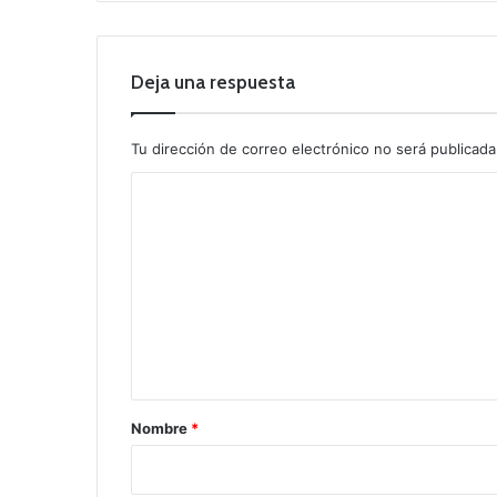
Deja una respuesta
Tu dirección de correo electrónico no será publicada
C
o
m
e
n
t
a
r
Nombre
*
i
o