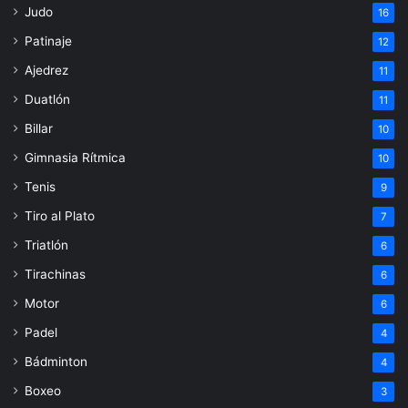
Judo
16
Patinaje
12
Ajedrez
11
Duatlón
11
Billar
10
Gimnasia Rítmica
10
Tenis
9
Tiro al Plato
7
Triatlón
6
Tirachinas
6
Motor
6
Padel
4
Bádminton
4
Boxeo
3