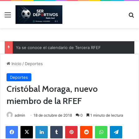
Menú
B
Ya se conoce el calendario de Tercera RFEF
Inicio
/
Deportes
Deportes
Cristóbal Moraga, nuevo
miembro de la RFEF
admin
18 de octubre de 2018
0
1 minuto de lectura
Facebook
X
LinkedIn
Tumblr
Pinterest
Reddit
WhatsApp
Telegram