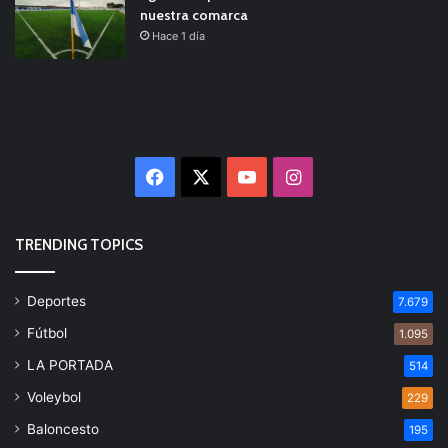
nuestra comarca
Hace 1 día
Facebook
X
YouTube
Instagram
TRENDING TOPICS
Deportes
7.679
Fútbol
1.095
LA PORTADA
514
Voleybol
229
Baloncesto
195