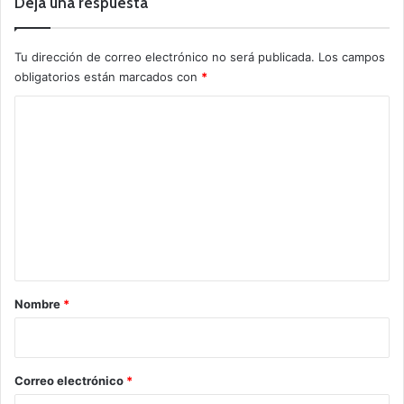
Deja una respuesta
Tu dirección de correo electrónico no será publicada.
Los campos
obligatorios están marcados con
*
C
o
m
e
n
t
a
r
Nombre
*
i
o
*
Correo electrónico
*