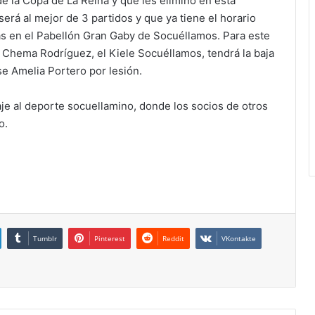
 la Copa de La Reina y que les eliminó en esta
erá al mejor de 3 partidos y que ya tiene el horario
ras en el Pabellón Gran Gaby de Socuéllamos. Para este
o Chema Rodríguez, el Kiele Socuéllamos, tendrá la baja
se Amelia Portero por lesión.
e al deporte socuellamino, donde los socios de otros
o.
Tumblr
Pinterest
Reddit
VKontakte