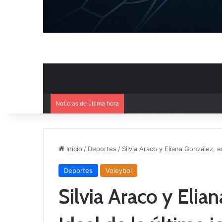
Noticias de última hora
El Cuenca Deportiva refuerza s
Inicio
/
Deportes
/
Silvia Araco y Eliana González, e
Deportes
Voleybol
Silvia Araco y Elia