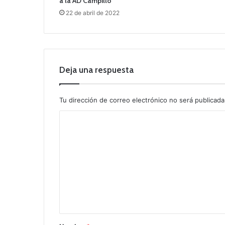
a la AD Campillo
22 de abril de 2022
Deja una respuesta
Tu dirección de correo electrónico no será publicada
C
o
m
e
n
t
a
r