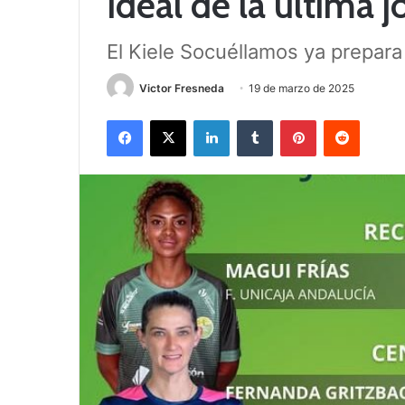
Ideal de la última 
El Kiele Socuéllamos ya prepara 
Victor Fresneda
19 de marzo de 2025
Facebook
X
LinkedIn
Tumblr
Pinterest
Reddit