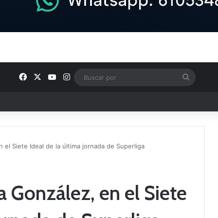
Facebook
X
YouTube
Instagram
Buscar
por
u plantilla con talento de la comarca
n el Siete Ideal de la última jornada de Superliga
na González, en el Siete