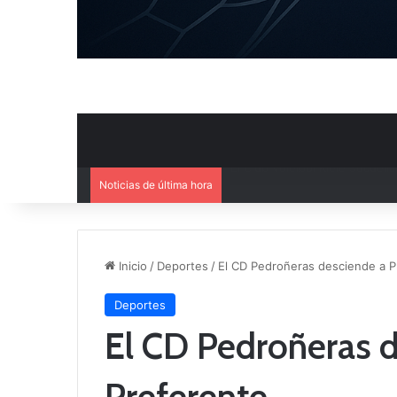
Noticias de última hora
El Cuenca Deportiva refuerza s
Inicio
/
Deportes
/
El CD Pedroñeras desciende a P
Deportes
El CD Pedroñeras d
Preferente