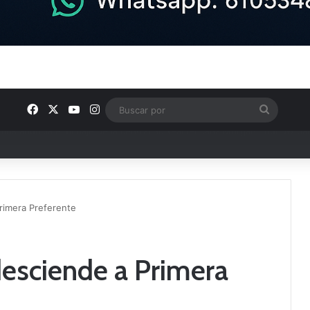
Facebook
X
YouTube
Instagram
Buscar
por
u plantilla con talento de la comarca
rimera Preferente
esciende a Primera