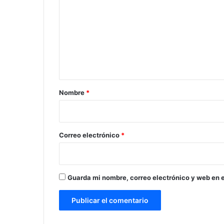
m
e
n
t
a
r
Nombre
*
i
o
*
Correo electrónico
*
Guarda mi nombre, correo electrónico y web en 