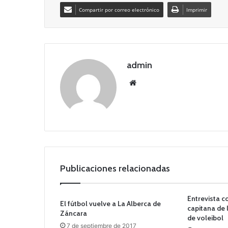
Compartir por correo electrónico
Imprimir
admin
Siti
o
we
b
Publicaciones relacionadas
Entrevista c
El fútbol vuelve a La Alberca de
capitana de 
Záncara
de voleibol
7 de septiembre de 2017