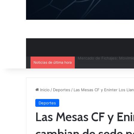
Noticias de última hora
El CB Villarrobledo y el CB Cri
Inicio
/
Deportes
/
Las Mesas CF y Eninter Los Llan
Deportes
Las Mesas CF y Eni
cambian de sede po