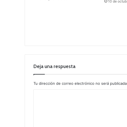
10 de octub
Deja una respuesta
Tu dirección de correo electrónico no será publicada
C
o
m
e