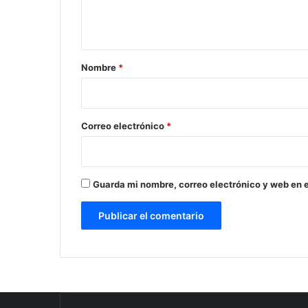
n
t
a
r
Nombre
*
i
o
*
Correo electrónico
*
Guarda mi nombre, correo electrónico y web en 