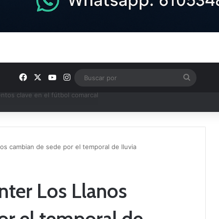
Facebook
X
YouTube
Instagram
Buscar
por
ptana continúan perfilando sus plantillas
os cambian de sede por el temporal de lluvia
nter Los Llanos
r el temporal de