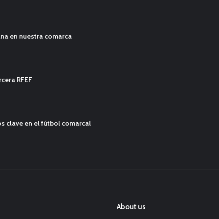
ana en nuestra comarca
ercera RFEF
s clave en el fútbol comarcal
About us