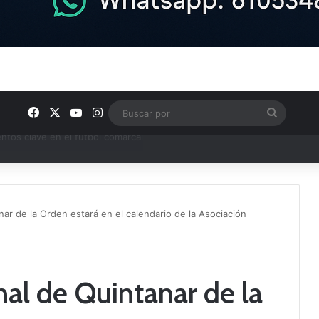
Facebook
X
YouTube
Instagram
Buscar
por
ptana continúan perfilando sus plantillas
nar de la Orden estará en el calendario de la Asociación
nal de Quintanar de la