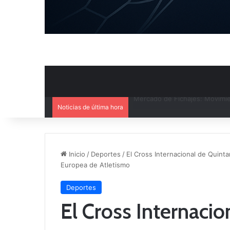
Noticias de última hora
El CB Villarrobledo y el CB Cri
Inicio
/
Deportes
/
El Cross Internacional de Quinta
Europea de Atletismo
Deportes
El Cross Internacio