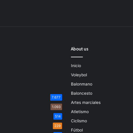
About us
Inicio
Voleybol
Balonmano
Baloncesto
7.677
Artes marciales
1.093
Atletismo
514
Ciclismo
229
Fútbol