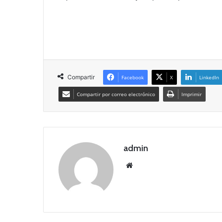
Compartir
Facebook
X
LinkedIn
Compartir por correo electrónico
Imprimir
admin
Siti
o
we
b