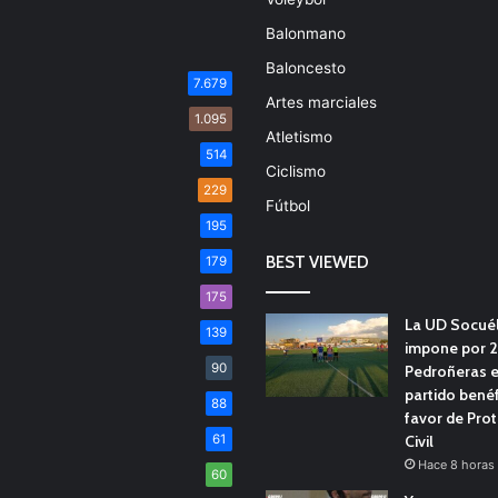
Balonmano
Baloncesto
7.679
Artes marciales
1.095
Atletismo
514
Ciclismo
229
Fútbol
195
BEST VIEWED
179
175
La UD Socué
139
impone por 2
90
Pedroñeras e
partido benéf
88
favor de Pro
61
Civil
Hace 8 horas
60