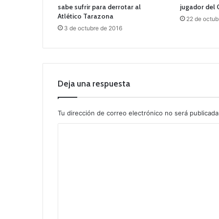
sabe sufrir para derrotar al
jugador del 
Atlético Tarazona
22 de octub
3 de octubre de 2016
Deja una respuesta
Tu dirección de correo electrónico no será publicada
C
o
m
e
n
t
a