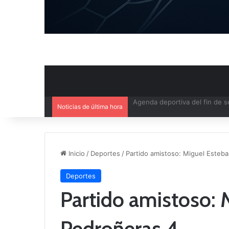
Noticias de última hora
Ya se conoce el calendario d
Inicio
/
Deportes
/
Partido amistoso: Miguel Esteb
Deportes
Partido amistoso: 
Pedroñeras 4