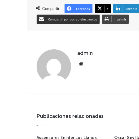
Compartir
Facebook
X
LinkedIn
Compartir por correo electrónico
Imprimir
admin
Siti
o
we
b
Publicaciones relacionadas
Ascensores Eninter Los Llanos
Oscar Sevill