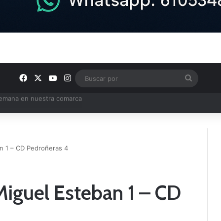
Facebook
X
YouTube
Instagram
Buscar
por
e Tercera RFEF
an 1 – CD Pedroñeras 4
Miguel Esteban 1 – CD