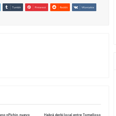
Tumblr
Pinterest
Reddit
VKontakte
ano «Pichi», nuevo
Habrá derbi local entre Tomelloso