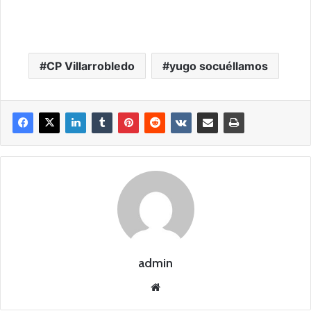
CP Villarrobledo
yugo socuéllamos
admin
Siti
o