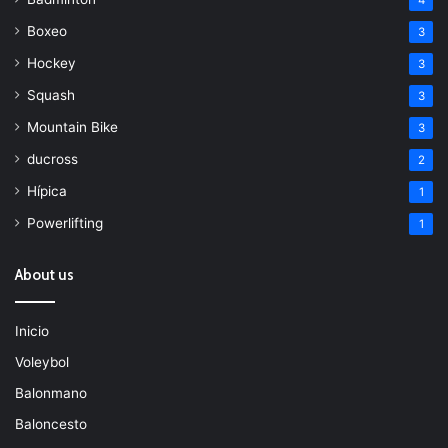
Boxeo
3
Hockey
3
Squash
3
Mountain Bike
3
ducross
2
Hípica
1
Powerlifting
1
About us
Inicio
Voleybol
Balonmano
Baloncesto