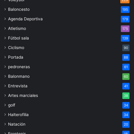
Baloncesto
195
Agenda Deportiva
179
Atletismo
175
Fútbol sala
139
Ciclismo
90
Portada
88
pedroneras
61
Balonmano
60
Entrevista
41
Artes marciales
38
golf
34
Halterofilia
34
Natación
20
Frontenis
18