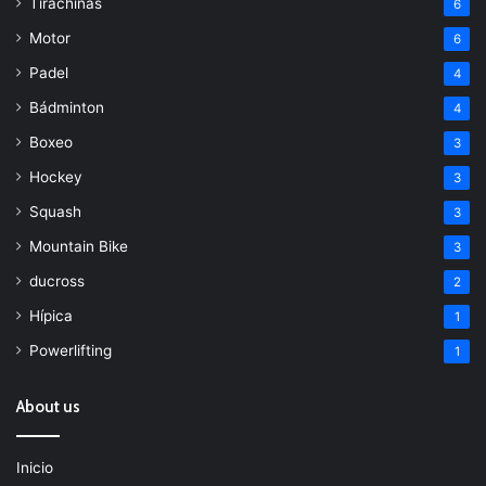
Tirachinas
6
Motor
6
Padel
4
Bádminton
4
Boxeo
3
Hockey
3
Squash
3
Mountain Bike
3
ducross
2
Hípica
1
Powerlifting
1
About us
Inicio