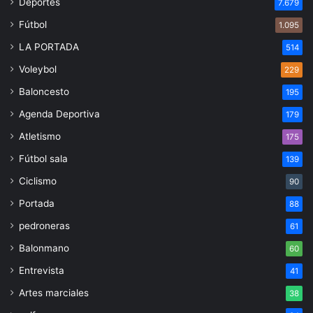
Deportes
7.679
Fútbol
1.095
LA PORTADA
514
Voleybol
229
Baloncesto
195
Agenda Deportiva
179
Atletismo
175
Fútbol sala
139
Ciclismo
90
Portada
88
pedroneras
61
Balonmano
60
Entrevista
41
Artes marciales
38