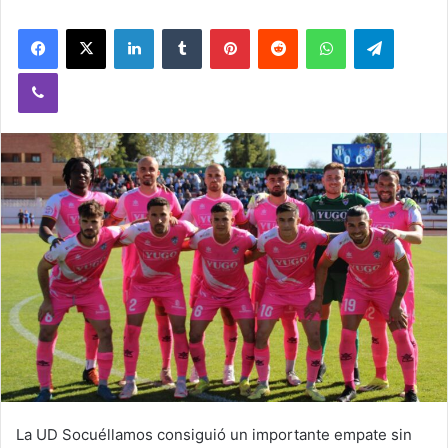
Facebook
X
LinkedIn
Tumblr
Pinterest
Reddit
WhatsApp
Telegram
Viber
La UD Socuéllamos consiguió un importante empate sin