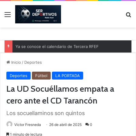
Menú
B
Ya se conoce el calendario de Tercera RFEF
Inicio
/
Deportes
Deportes
Fútbol
LA PORTADA
La UD Socuéllamos empata a
cero ante el CD Tarancón
Los socuellaminos son quintos
Victor Fresneda
26 de abril de 2025
0
1 minuto de lectura