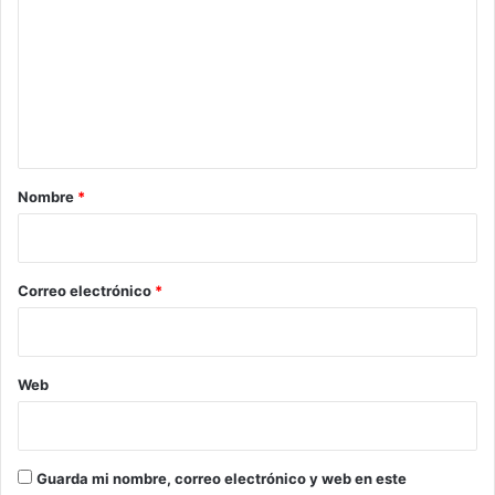
m
e
n
t
a
r
Nombre
*
i
o
*
Correo electrónico
*
Web
Guarda mi nombre, correo electrónico y web en este