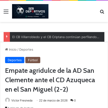
Menú
B
El CB Villarrobledo y el CB Criptana continúan perfilando sus plantillas
Inicio
/
Deportes
Deportes
Fútbol
Empate agridulce de la AD San
Clemente ante el CD Azuqueca
en el San Miguel (2-2)
Victor Fresneda
22 de marzo de 2026
0