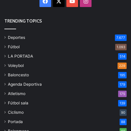
Facebook
X
YouTube
Instagram
TRENDING TOPICS
Deportes
7.677
Fútbol
1.093
LA PORTADA
514
Voleybol
229
Baloncesto
195
Agenda Deportiva
179
Atletismo
175
Fútbol sala
139
Ciclismo
90
Portada
88
Balonmano