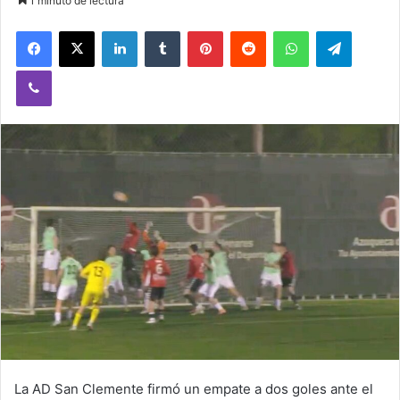
1 minuto de lectura
Facebook
X
LinkedIn
Tumblr
Pinterest
Reddit
WhatsApp
Telegram
Viber
La AD San Clemente firmó un empate a dos goles ante el