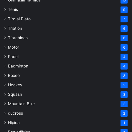
10
Tenis
9
Tiro al Plato
7
Triatlón
6
Tirachinas
6
Motor
6
Padel
4
Bádminton
4
Boxeo
3
Hockey
3
Squash
3
Mountain Bike
3
ducross
2
Hípica
1
Powerlifting