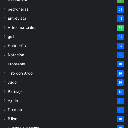
60
pedroneras
59
Entrevista
41
Artes marciales
38
golf
34
Halterofilia
34
Natación
20
Frontenis
18
Tiro con Arco
16
Judo
16
Patinaje
12
Ajedrez
11
Duatlón
11
Billar
10
Gimnasia Rítmica