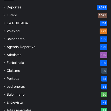
Deportes
7.679
Fútbol
1.095
LA PORTADA
514
Voleybol
229
Baloncesto
195
Agenda Deportiva
179
Atletismo
175
Fútbol sala
139
Ciclismo
90
Portada
88
pedroneras
61
Balonmano
60
Entrevista
41
Artes marciales
38