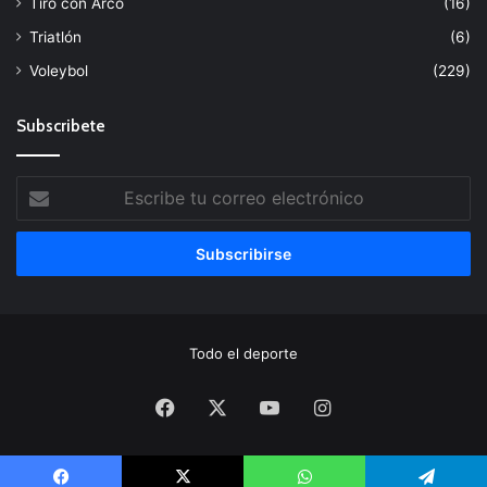
Tiro con Arco
(16)
Triatlón
(6)
Voleybol
(229)
Subscribete
Escribe
tu
correo
electrónico
Todo el deporte
Facebook
X
YouTube
Instagram