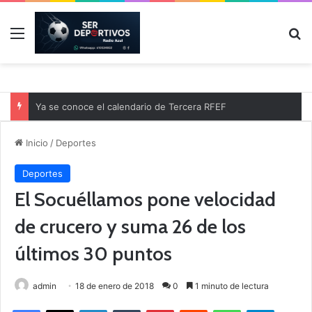
Menú
B
Ya se conoce el calendario de Tercera RFEF
Inicio
/
Deportes
Deportes
El Socuéllamos pone velocidad
de crucero y suma 26 de los
últimos 30 puntos
admin
18 de enero de 2018
0
1 minuto de lectura
Facebook
X
LinkedIn
Tumblr
Pinterest
Reddit
WhatsApp
Telegram