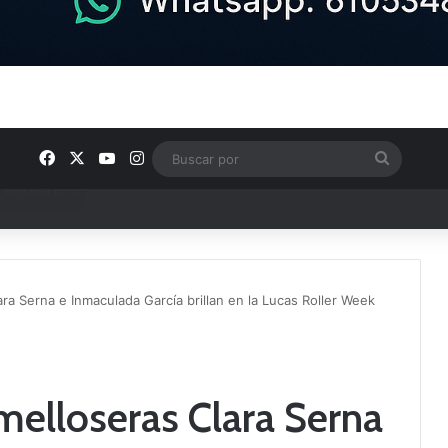
Facebook
X
YouTube
Instagram
Buscar
por
ntos clave en el fútbol comarcal
ra Serna e Inmaculada García brillan en la Lucas Roller Week
melloseras Clara Serna