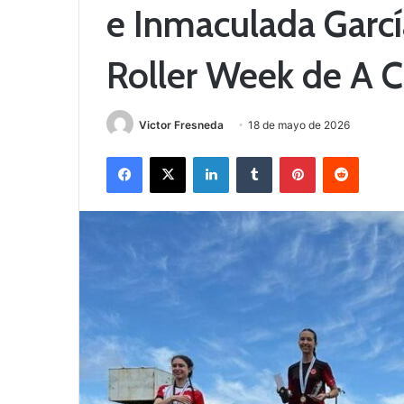
e Inmaculada García
Roller Week de A 
Victor Fresneda
18 de mayo de 2026
Facebook
X
LinkedIn
Tumblr
Pinterest
Reddit