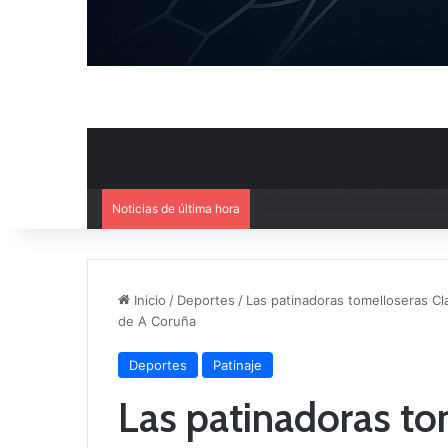
Noticias de última hora
Mercado de Fichajes: Movimie
Inicio
/
Deportes
/
Las patinadoras tomelloseras Cla
de A Coruña
Deportes
Patinaje
Las patinadoras to