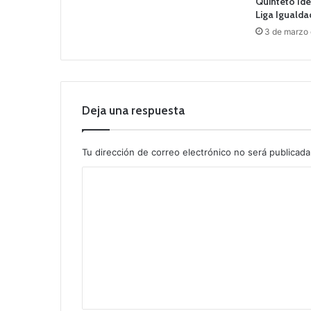
Quinteto Ide
Liga Igualda
3 de marzo
Deja una respuesta
Tu dirección de correo electrónico no será publicada
C
o
m
e
n
t
a