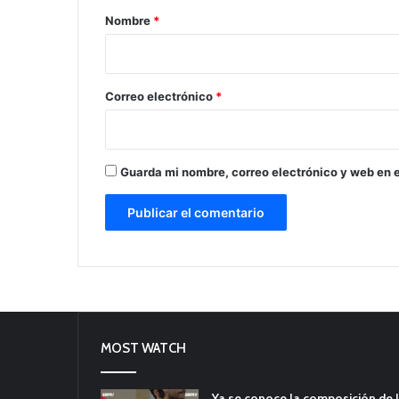
r
Nombre
*
i
o
*
Correo electrónico
*
Guarda mi nombre, correo electrónico y web en 
MOST WATCH
Ya se conoce la composición de l