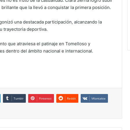
s no es fruto de la casualidad. Clara Serna logró subir
brillante que la llevó a conquistar la primera posición.
gonizó una destacada participación, alcanzando la
 trayectoria deportiva.
to que atraviesa el patinaje en Tomelloso y
s dentro del ámbito nacional e internacional.
Tumblr
Pinterest
Reddit
VKontakte