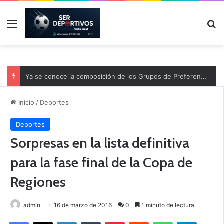
Menú
B
Ya se conoce la composición de los Grupos de Preferente y el calendario
Inicio
/
Deportes
Deportes
Sorpresas en la lista definitiva
para la fase final de la Copa de
Regiones
admin
16 de marzo de 2016
0
1 minuto de lectura
Facebook
X
LinkedIn
Tumblr
Pinterest
Reddit
WhatsApp
Telegram