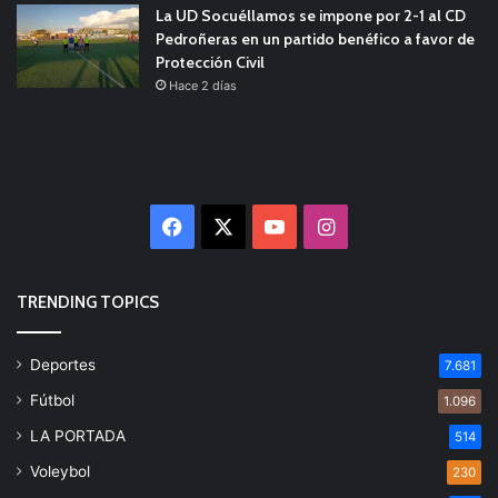
La UD Socuéllamos se impone por 2-1 al CD
Pedroñeras en un partido benéfico a favor de
Protección Civil
Hace 2 días
Facebook
X
YouTube
Instagram
TRENDING TOPICS
Deportes
7.681
Fútbol
1.096
LA PORTADA
514
Voleybol
230