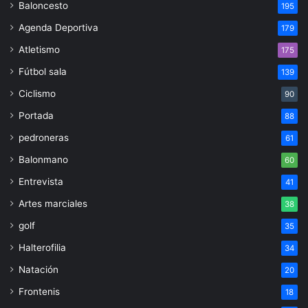
Baloncesto
195
Agenda Deportiva
179
Atletismo
175
Fútbol sala
139
Ciclismo
90
Portada
88
pedroneras
61
Balonmano
60
Entrevista
41
Artes marciales
38
golf
35
Halterofilia
34
Natación
20
Frontenis
18