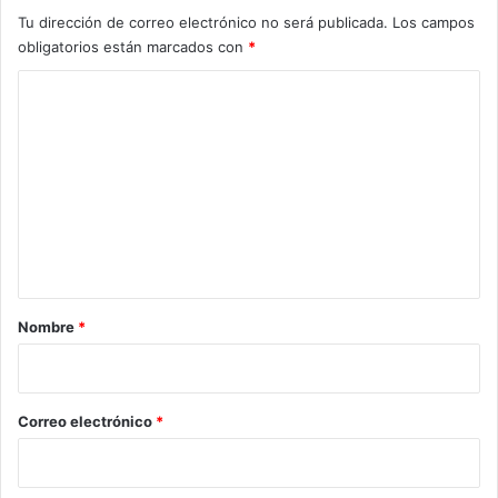
Tu dirección de correo electrónico no será publicada.
Los campos
obligatorios están marcados con
*
C
o
m
e
n
t
a
r
Nombre
*
i
o
*
Correo electrónico
*