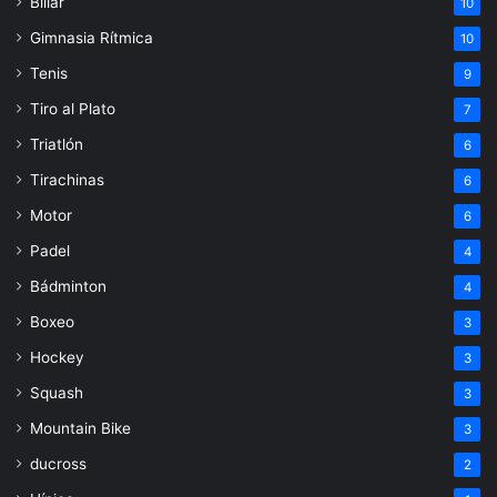
Billar
10
Gimnasia Rítmica
10
Tenis
9
Tiro al Plato
7
Triatlón
6
Tirachinas
6
Motor
6
Padel
4
Bádminton
4
Boxeo
3
Hockey
3
Squash
3
Mountain Bike
3
ducross
2