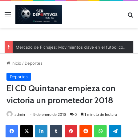
Menú
B
Mercado de Fichajes: Movimientos clave en el fútbol comarcal
Inicio
/
Deportes
Deportes
El CD Quintanar empieza con
victoria un prometedor 2018
admin
9 de enero de 2018
0
1 minuto de lectura
Facebook
X
LinkedIn
Tumblr
Pinterest
Reddit
WhatsApp
Telegram