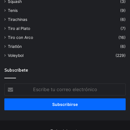
Squash
(3)
Tenis
(9)
Tirachinas
(6)
Tiro al Plato
(7)
Tiro con Arco
(16)
Triatlón
(6)
Voleybol
(229)
Subscribete
Escribe
tu
correo
electrónico