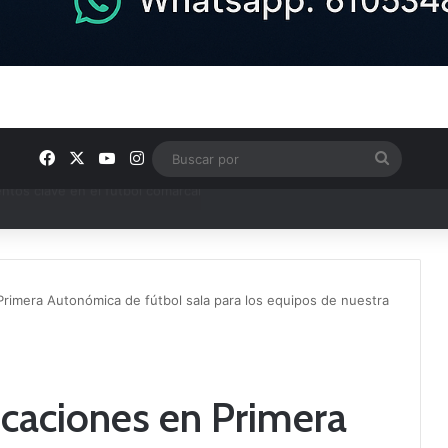
Facebook
X
YouTube
Instagram
Buscar
por
ptana continúan perfilando sus plantillas
 Primera Autonómica de fútbol sala para los equipos de nuestra
icaciones en Primera