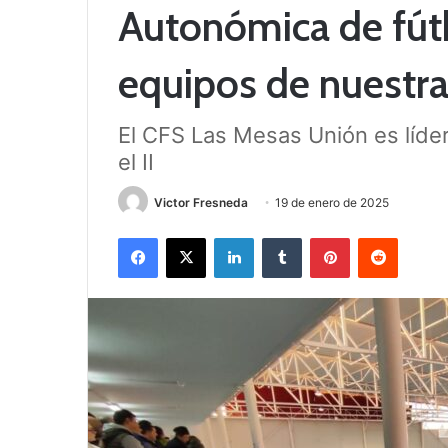
Autonómica de fútb
equipos de nuestr
El CFS Las Mesas Unión es líder 
el II
Victor Fresneda
19 de enero de 2025
Facebook
X
LinkedIn
Tumblr
Pinterest
Reddit