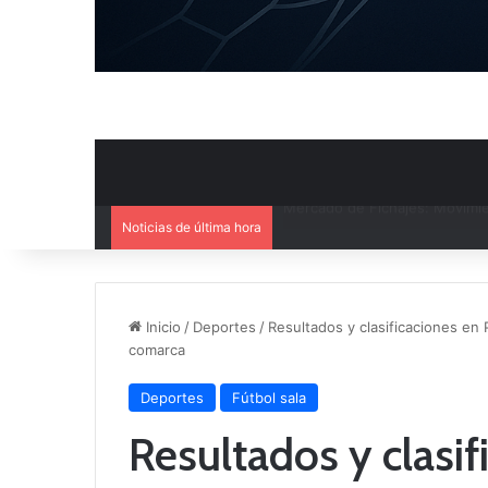
Noticias de última hora
El CB Villarrobledo y el CB Cri
Inicio
/
Deportes
/
Resultados y clasificaciones en
comarca
Deportes
Fútbol sala
Resultados y clasif