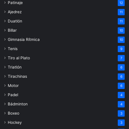
Patinaje
12
Ajedrez
11
Duatlón
11
Billar
10
Gimnasia Rítmica
10
Tenis
9
Tiro al Plato
7
Triatlón
6
Tirachinas
6
Motor
6
Padel
4
Bádminton
4
Boxeo
3
Hockey
3