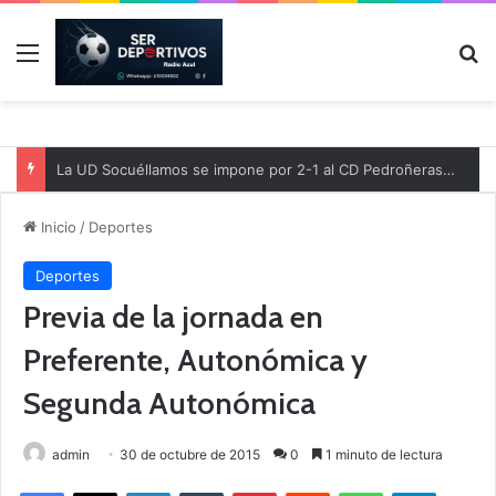
Menú
B
La UD Socuéllamos se impone por 2-1 al CD Pedroñeras en un partido benéfico a favor de Protección Civil
Inicio
/
Deportes
Deportes
Previa de la jornada en
Preferente, Autonómica y
Segunda Autonómica
admin
30 de octubre de 2015
0
1 minuto de lectura
Facebook
X
LinkedIn
Tumblr
Pinterest
Reddit
WhatsApp
Telegram