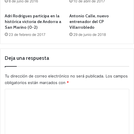
8 de julio de 2016
10 de abril de 2017
Adri Rodrigues participa en la
Antonio Calle, nuevo
histórica victoria de Andorra a
entrenador del CP
San Marino (0-2)
Villarrobledo
23 de febrero de 2017
29 de junio de 2018
Deja una respuesta
Tu dirección de correo electrónico no será publicada.
Los campos
obligatorios están marcados con
*
C
o
m
e
n