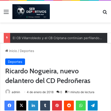
Menú
B
El CB Villarrobledo y el CB Criptana continúan perfilando sus plantillas
Inicio
/
Deportes
Deportes
Ricardo Nogueira, nuevo
delantero del CD Pedroñeras
admin
4 de enero de 2018
0
1 minuto de lectura
Facebook
X
LinkedIn
Tumblr
Pinterest
Reddit
WhatsApp
Telegram