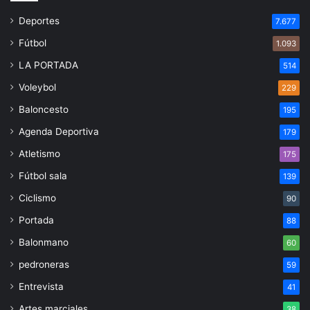
Deportes
7.677
Fútbol
1.093
LA PORTADA
514
Voleybol
229
Baloncesto
195
Agenda Deportiva
179
Atletismo
175
Fútbol sala
139
Ciclismo
90
Portada
88
Balonmano
60
pedroneras
59
Entrevista
41
Artes marciales
38