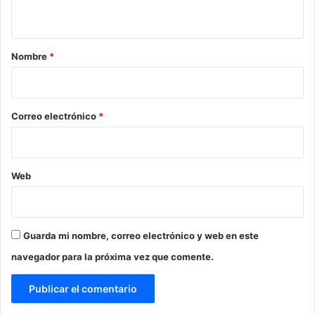
t
a
r
Nombre
*
i
o
*
Correo electrónico
*
Web
Guarda mi nombre, correo electrónico y web en este
navegador para la próxima vez que comente.