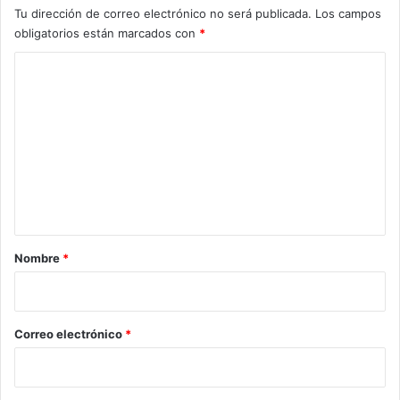
Tu dirección de correo electrónico no será publicada.
Los campos
obligatorios están marcados con
*
C
o
m
e
n
t
a
r
Nombre
*
i
o
*
Correo electrónico
*