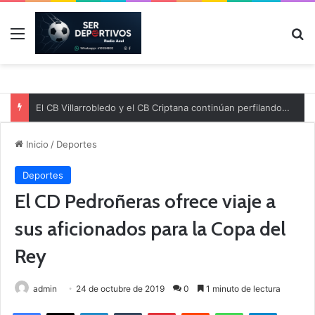
Menú
B
El CB Villarrobledo y el CB Criptana continúan perfilando sus plantillas
Inicio
/
Deportes
Deportes
El CD Pedroñeras ofrece viaje a
sus aficionados para la Copa del
Rey
admin
24 de octubre de 2019
0
1 minuto de lectura
Facebook
X
LinkedIn
Tumblr
Pinterest
Reddit
WhatsApp
Telegram