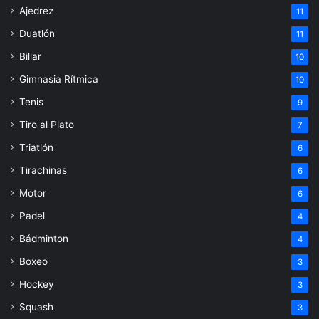
Ajedrez
11
Duatlón
11
Billar
10
Gimnasia Rítmica
10
Tenis
9
Tiro al Plato
7
Triatlón
6
Tirachinas
6
Motor
6
Padel
4
Bádminton
4
Boxeo
3
Hockey
3
Squash
3