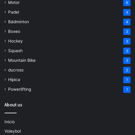
Motor
6
Padel
4
Bádminton
4
Boxeo
3
Hockey
3
Squash
3
Mountain Bike
3
ducross
2
Hípica
1
Powerlifting
1
About us
Inicio
Voleybol