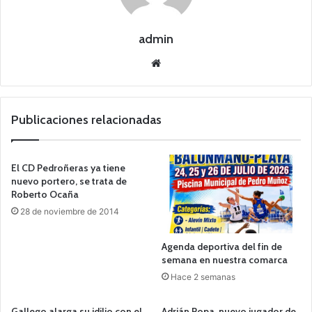
admin
Siti
o
we
b
Publicaciones relacionadas
El CD Pedroñeras ya tiene
nuevo portero, se trata de
Roberto Ocaña
28 de noviembre de 2014
Agenda deportiva del fin de
semana en nuestra comarca
Hace 2 semanas
Gallego alarga su idilio con el
Adrián Popa, nuevo jugador de