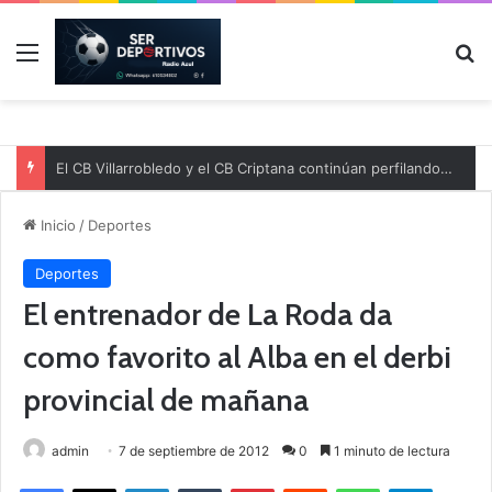
Menú
B
El CB Villarrobledo y el CB Criptana continúan perfilando sus plantillas
Inicio
/
Deportes
Deportes
El entrenador de La Roda da
como favorito al Alba en el derbi
provincial de mañana
admin
7 de septiembre de 2012
0
1 minuto de lectura
Facebook
X
LinkedIn
Tumblr
Pinterest
Reddit
WhatsApp
Telegram