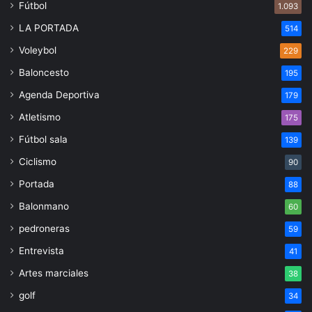
Fútbol
1.093
LA PORTADA
514
Voleybol
229
Baloncesto
195
Agenda Deportiva
179
Atletismo
175
Fútbol sala
139
Ciclismo
90
Portada
88
Balonmano
60
pedroneras
59
Entrevista
41
Artes marciales
38
golf
34