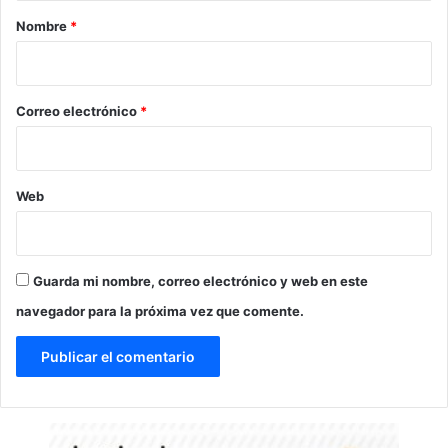
r
Nombre
*
i
o
*
Correo electrónico
*
Web
Guarda mi nombre, correo electrónico y web en este
navegador para la próxima vez que comente.