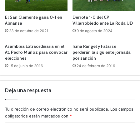
El San Clemente gana 0-1 en
Derrota 1-0 del CP
Almansa
Villarrobledo ante La Roda UD
23 de octubre de 2021
9 de agosto de 2024
Asamblea Extraordinaria en el
Isma Rangel y Fatai se
At. Pedro Muñoz para convocar
perderán la siguiente jornada
elecciones
por sanción
15 de junio de 2016
24 de febrero de 2016
Deja una respuesta
Tu dirección de correo electrónico no será publicada.
Los campos
obligatorios están marcados con
*
C
o