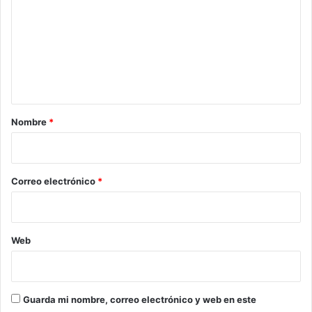
m
e
n
t
a
r
Nombre
*
i
o
*
Correo electrónico
*
Web
Guarda mi nombre, correo electrónico y web en este