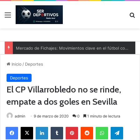
Menú
B
Mercado de Fichajes: Movimientos clave en el fútbol comarcal
Inicio
/
Deportes
Deportes
El CP Villarrobledo no se rinde,
empate a dos goles en Sevilla
admin
9 de marzo de 2020
0
1 minuto de lectura
Facebook
X
LinkedIn
Tumblr
Pinterest
Reddit
WhatsApp
Telegram