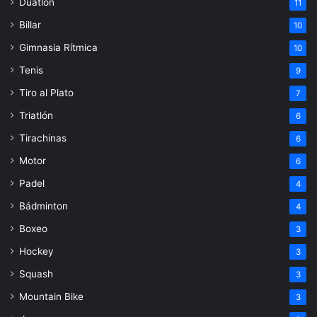
Duatlón
11
Billar
10
Gimnasia Rítmica
10
Tenis
9
Tiro al Plato
7
Triatlón
6
Tirachinas
6
Motor
6
Padel
4
Bádminton
4
Boxeo
3
Hockey
3
Squash
3
Mountain Bike
3