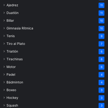
Ajedrez
11
Duatlón
11
Billar
10
Gimnasia Rítmica
10
Tenis
9
Tiro al Plato
7
Triatlón
6
Tirachinas
6
Motor
6
Padel
4
Bádminton
4
Boxeo
3
Hockey
3
Squash
3