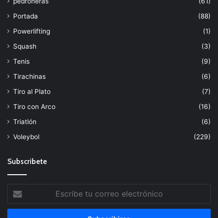
pedroneras
(61)
Portada
(88)
Powerlifting
(1)
Squash
(3)
Tenis
(9)
Tirachinas
(6)
Tiro al Plato
(7)
Tiro con Arco
(16)
Triatlón
(6)
Voleybol
(229)
Subscribete
Escribe
tu
correo