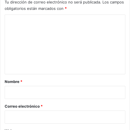
Tu dirección de correo electrónico no será publicada.
Los campos
obligatorios están marcados con
*
C
o
m
e
n
t
a
r
Nombre
*
i
o
*
Correo electrónico
*