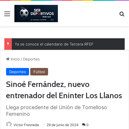
Menú
B
Ya se conoce el calendario de Tercera RFEF
Inicio
/
Deportes
Deportes
Fútbol
Sinoé Fernández, nuevo
entrenador del Eninter Los Llanos
Llega procedente del Unión de Tomelloso
Femenino
Victor Fresneda
29 de junio de 2024
0