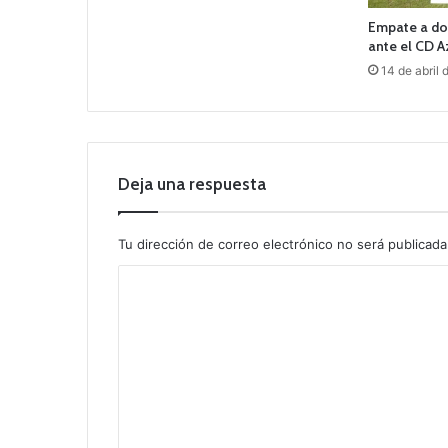
Empate a dos
ante el CD 
14 de abril
Deja una respuesta
Tu dirección de correo electrónico no será publicada
C
o
m
e
n
t