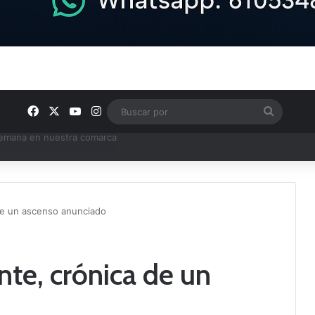
Facebook
X
YouTube
Instagram
Buscar
por
e Tercera RFEF
e un ascenso anunciado
e, crónica de un