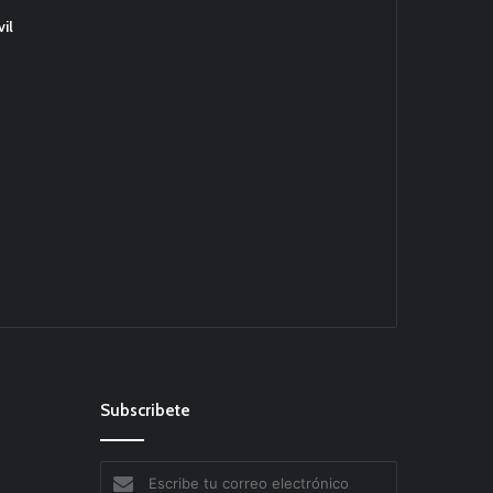
il
Subscribete
Escribe