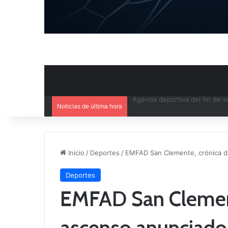
Noticias de última hora
Ya se conoce el calendario d
Inicio
/
Deportes
/
EMFAD San Clemente, crónica d
Deportes
EMFAD San Clement
ascenso anunciado