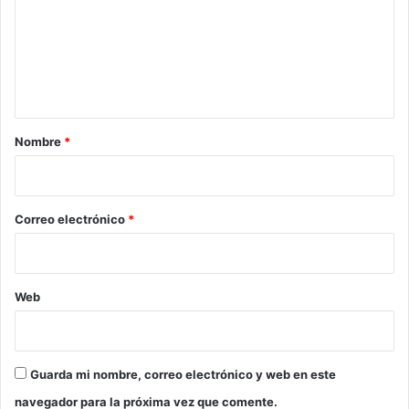
e
n
t
a
r
Nombre
*
i
o
*
Correo electrónico
*
Web
Guarda mi nombre, correo electrónico y web en este
navegador para la próxima vez que comente.