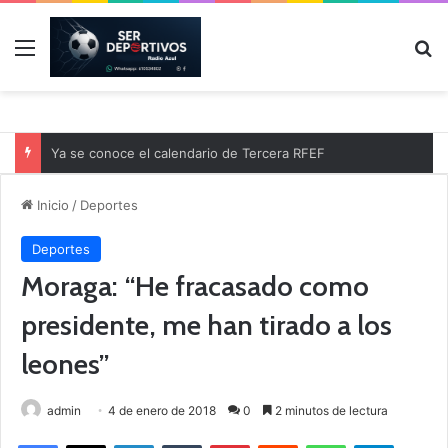
Menú
B
Ya se conoce el calendario de Tercera RFEF
Inicio
/
Deportes
Deportes
Moraga: “He fracasado como
presidente, me han tirado a los
leones”
admin
4 de enero de 2018
0
2 minutos de lectura
Facebook
X
LinkedIn
Tumblr
Pinterest
Reddit
WhatsApp
Telegram