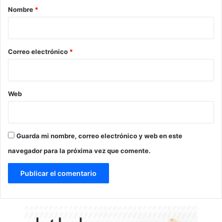
r
Nombre
*
i
o
*
Correo electrónico
*
Web
Guarda mi nombre, correo electrónico y web en este
navegador para la próxima vez que comente.