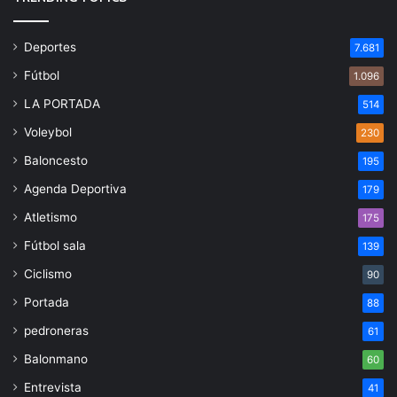
Deportes
7.681
Fútbol
1.096
LA PORTADA
514
Voleybol
230
Baloncesto
195
Agenda Deportiva
179
Atletismo
175
Fútbol sala
139
Ciclismo
90
Portada
88
pedroneras
61
Balonmano
60
Entrevista
41