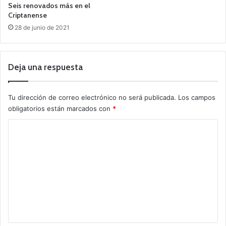
Seis renovados más en el
Criptanense
28 de junio de 2021
Deja una respuesta
Tu dirección de correo electrónico no será publicada.
Los campos
obligatorios están marcados con
*
C
o
m
e
n
t
a