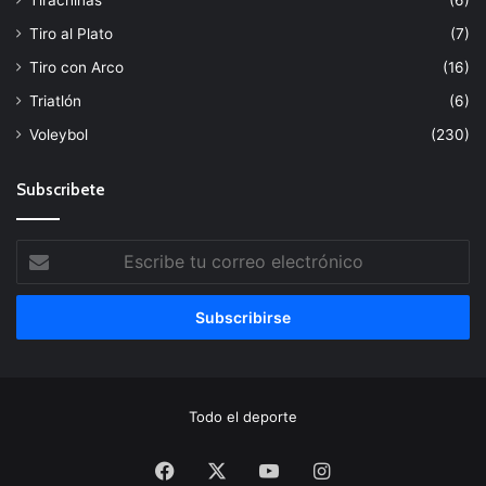
Tirachinas
(6)
Tiro al Plato
(7)
Tiro con Arco
(16)
Triatlón
(6)
Voleybol
(230)
Subscribete
Escribe
tu
correo
electrónico
Todo el deporte
Facebook
X
YouTube
Instagram