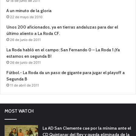
18 de junio de 2011
A un minuto de la gloria
22 de mayo de 2010
Unos 200 aficionados, ya en tierras andaluzas para dar el
último aliento a La Roda CF.
26 de junio de 2011
La Roda habló en el campo: San Fernando 0 – La Roda 1 ¡Ya
estamos en segunda B!
26 de junio de 2011
Fútbol.- La Roda da un paso de gigante para jugar el playoff a
Segunda B
11 de abril de 2011
MOST WATCH
La AD San Clemente cae por la mínima ante el
CD Quintanar del Rey y queda eliminada de la