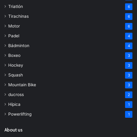
Triatlón
6
Tirachinas
6
Motor
6
Padel
4
Bádminton
4
Boxeo
3
Hockey
3
Squash
3
Mountain Bike
3
ducross
2
Hípica
1
Powerlifting
1
About us