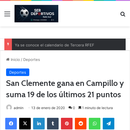
Menú
B
Ya se conoce el calendario de Tercera RFEF
Inicio
/
Deportes
Deportes
San Clemente gana en Campillo y
suma 19 de los últimos 21 puntos
admin
13 de enero de 2020
0
1 minuto de lectura
Facebook
X
LinkedIn
Tumblr
Pinterest
Reddit
WhatsApp
Telegram