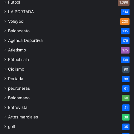
Fútbol
1.096
LA PORTADA
514
Voleybol
230
Baloncesto
195
Agenda Deportiva
179
Atletismo
175
Fútbol sala
139
Ciclismo
90
Portada
88
pedroneras
61
Balonmano
60
Entrevista
41
Artes marciales
38
golf
35