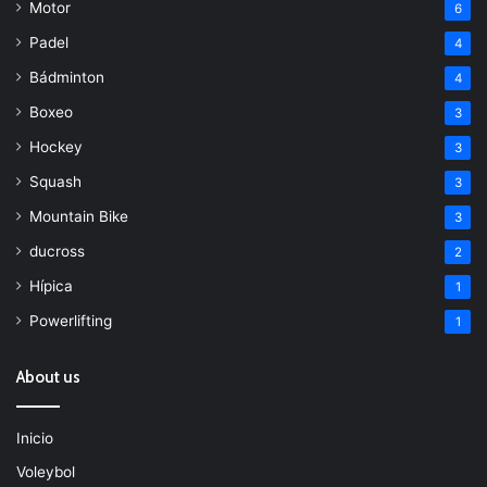
Motor
6
Padel
4
Bádminton
4
Boxeo
3
Hockey
3
Squash
3
Mountain Bike
3
ducross
2
Hípica
1
Powerlifting
1
About us
Inicio
Voleybol