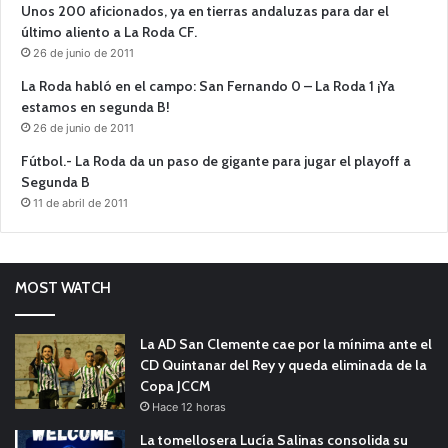
Unos 200 aficionados, ya en tierras andaluzas para dar el
último aliento a La Roda CF.
26 de junio de 2011
La Roda habló en el campo: San Fernando 0 – La Roda 1 ¡Ya
estamos en segunda B!
26 de junio de 2011
Fútbol.- La Roda da un paso de gigante para jugar el playoff a
Segunda B
11 de abril de 2011
MOST WATCH
La AD San Clemente cae por la mínima ante el
CD Quintanar del Rey y queda eliminada de la
Copa JCCM
Hace 12 horas
La tomellosera Lucía Salinas consolida su