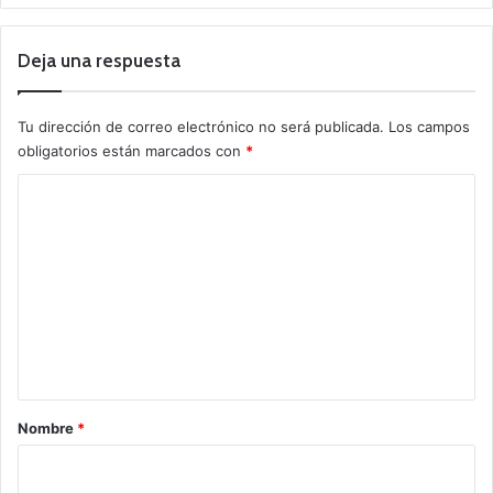
Deja una respuesta
Tu dirección de correo electrónico no será publicada.
Los campos
obligatorios están marcados con
*
C
o
m
e
n
t
a
r
Nombre
*
i
o