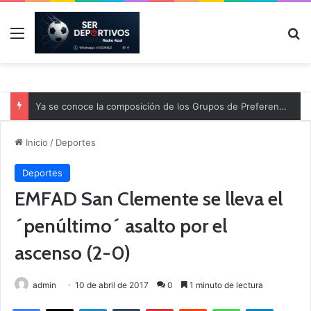
Menú
B
Ya se conoce la composición de los Grupos de Preferente y el calendario
Inicio
/
Deportes
Deportes
EMFAD San Clemente se lleva el
´penúltimo´ asalto por el
ascenso (2-0)
admin
10 de abril de 2017
0
1 minuto de lectura
Facebook
X
LinkedIn
Tumblr
Pinterest
Reddit
WhatsApp
Telegram