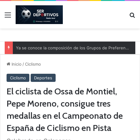
Menú
B
Ya se conoce la composición de los Grupos de Preferente y el calendario
Inicio
/
Ciclismo
Ciclismo
Deportes
El ciclista de Ossa de Montiel,
Pepe Moreno, consigue tres
medallas en el Campeonato de
España de Ciclismo en Pista