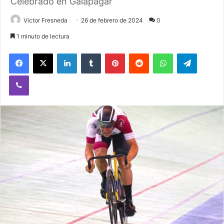
Celebrado en Galapagar
Victor Fresneda
26 de febrero de 2024
0
1 minuto de lectura
Facebook
X
LinkedIn
Tumblr
Pinterest
Reddit
WhatsApp
Telegram
Viber