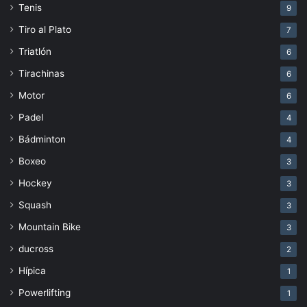
Tenis
9
Tiro al Plato
7
Triatlón
6
Tirachinas
6
Motor
6
Padel
4
Bádminton
4
Boxeo
3
Hockey
3
Squash
3
Mountain Bike
3
ducross
2
Hípica
1
Powerlifting
1