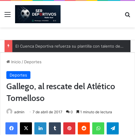
Menú
B
El Cuenca Deportiva refuerza su plantilla con talento de la comarca
Inicio
/
Deportes
Deportes
Gallego, al rescate del Atlético
Tomelloso
admin
7 de abril de 2017
0
1 minuto de lectura
Facebook
X
LinkedIn
Tumblr
Pinterest
Reddit
WhatsApp
Telegram