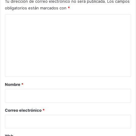
Tu dirección de correo electrónico no será publicada.
Los campos
obligatorios están marcados con
*
C
o
m
e
n
t
a
r
Nombre
*
i
o
*
Correo electrónico
*
Web