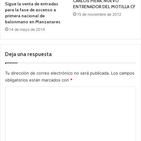
CARLOS PIERA, NUEVO
Sigue la venta de entradas
ENTRENADOR DEL MOTILLA CF
para la fase de ascenso a
15 de noviembre de 2012
primera nacional de
balonmano en Manzanares
14 de mayo de 2014
Deja una respuesta
Tu dirección de correo electrónico no será publicada.
Los campos
obligatorios están marcados con
*
C
o
m
e
n
t