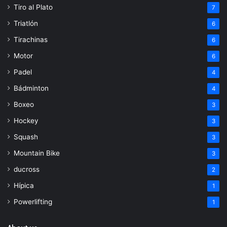
Tiro al Plato
7
Triatlón
6
Tirachinas
6
Motor
6
Padel
4
Bádminton
4
Boxeo
3
Hockey
3
Squash
3
Mountain Bike
3
ducross
2
Hípica
1
Powerlifting
1