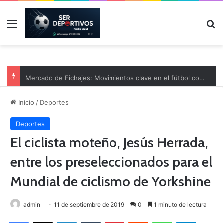
Menú
B
Mercado de Fichajes: Movimientos clave en el fútbol comarcal
Inicio
/
Deportes
Deportes
El ciclista moteño, Jesús Herrada,
entre los preseleccionados para el
Mundial de ciclismo de Yorkshine
admin
11 de septiembre de 2019
0
1 minuto de lectura
Facebook
X
LinkedIn
Tumblr
Pinterest
Reddit
WhatsApp
Telegram