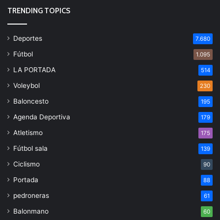
TRENDING TOPICS
Deportes
7.680
Fútbol
1.095
LA PORTADA
514
Voleybol
230
Baloncesto
195
Agenda Deportiva
179
Atletismo
175
Fútbol sala
139
Ciclismo
90
Portada
88
pedroneras
61
Balonmano
60