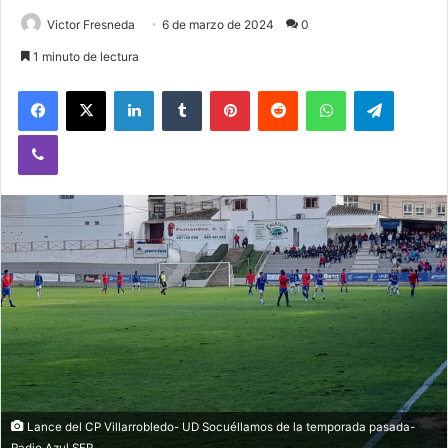
Victor Fresneda
6 de marzo de 2024
0
1 minuto de lectura
Facebook
X
LinkedIn
Tumblr
Pinterest
Reddit
WhatsApp
Telegram
Viber
Lance del CP Villarrobledo- UD Socuéllamos de la temporada pasada-
Radio Azul SER