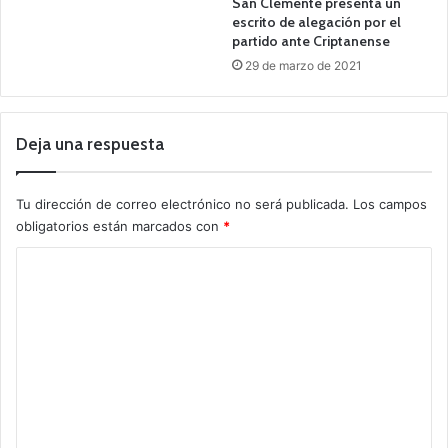
San Clemente presenta un
escrito de alegación por el
partido ante Criptanense
29 de marzo de 2021
Deja una respuesta
Tu dirección de correo electrónico no será publicada.
Los campos
obligatorios están marcados con
*
C
o
m
e
n
t
a