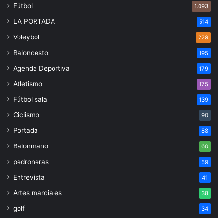
Fútbol
1.093
LA PORTADA
514
Voleybol
229
Baloncesto
195
Agenda Deportiva
179
Atletismo
175
Fútbol sala
139
Ciclismo
90
Portada
88
Balonmano
60
pedroneras
59
Entrevista
41
Artes marciales
38
golf
34