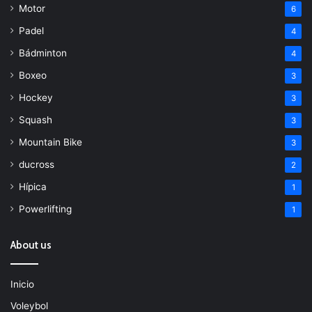
Motor
6
Padel
4
Bádminton
4
Boxeo
3
Hockey
3
Squash
3
Mountain Bike
3
ducross
2
Hípica
1
Powerlifting
1
About us
Inicio
Voleybol