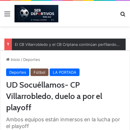
Menú
B
El CB Villarrobledo y el CB Criptana continúan perfilando sus plantillas
Inicio
/
Deportes
Deportes
Fútbol
LA PORTADA
UD Socuéllamos- CP
Villarrobledo, duelo a por el
playoff
Ambos equipos están inmersos en la lucha por
el playoff