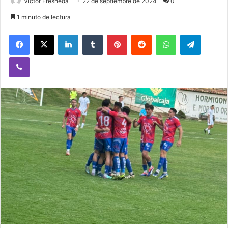
Victor Fresneda
22 de septiembre de 2024
0
1 minuto de lectura
Facebook
X
LinkedIn
Tumblr
Pinterest
Reddit
WhatsApp
Telegram
Viber