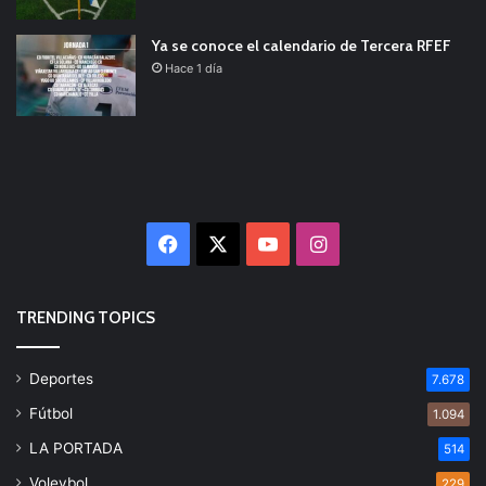
Ya se conoce el calendario de Tercera RFEF
Hace 1 día
Facebook
X
YouTube
Instagram
TRENDING TOPICS
Deportes
7.678
Fútbol
1.094
LA PORTADA
514
Voleybol
229