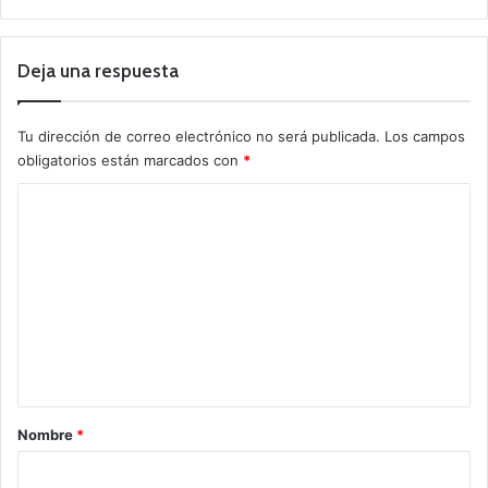
Deja una respuesta
Tu dirección de correo electrónico no será publicada.
Los campos
obligatorios están marcados con
*
C
o
m
e
n
t
a
r
Nombre
*
i