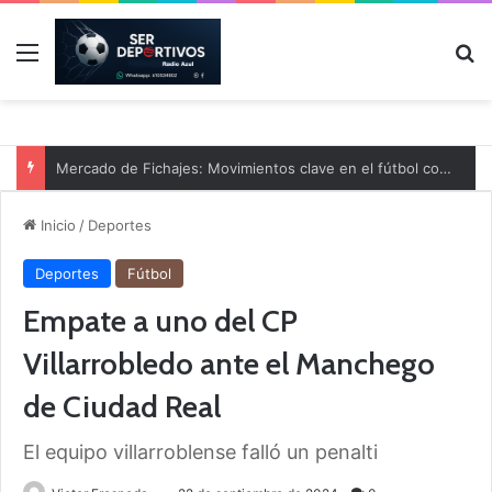
Menú
B
Mercado de Fichajes: Movimientos clave en el fútbol comarcal
Inicio
/
Deportes
Deportes
Fútbol
Empate a uno del CP
Villarrobledo ante el Manchego
de Ciudad Real
El equipo villarroblense falló un penalti