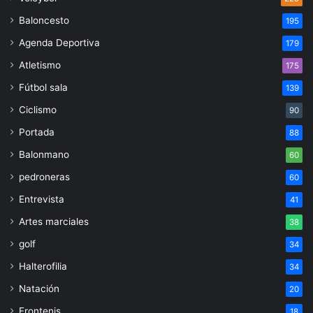
Baloncesto
195
Agenda Deportiva
179
Atletismo
175
Fútbol sala
139
Ciclismo
90
Portada
88
Balonmano
60
pedroneras
60
Entrevista
41
Artes marciales
38
golf
34
Halterofilia
34
Natación
20
Frontenis
18