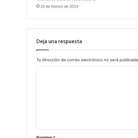
26 de febrero de 2024
Deja una respuesta
Tu dirección de correo electrónico no será publicada
C
o
m
e
n
t
a
r
Nombre
*