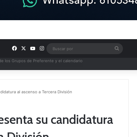
Facebook
X
YouTube
Instagram
Buscar
por
semana en nuestra comarca
didatura al ascenso a Tercera División
esenta su candidatura
a División