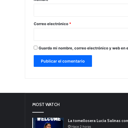
i
o
*
Correo electrónico
*
Guarda mi nombre, correo electrónico y web en 
MOST WATCH
La tomellosera Lucía Salinas con
Hace 2 horas