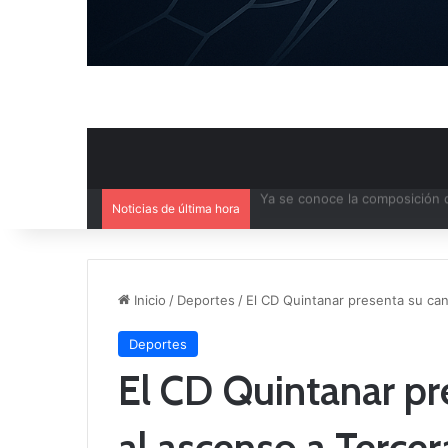
Noticias de última hora
Agenda deportiva del fin de 
Inicio
/
Deportes
/
El CD Quintanar presenta su can
Deportes
El CD Quintanar pr
al ascenso a Tercer