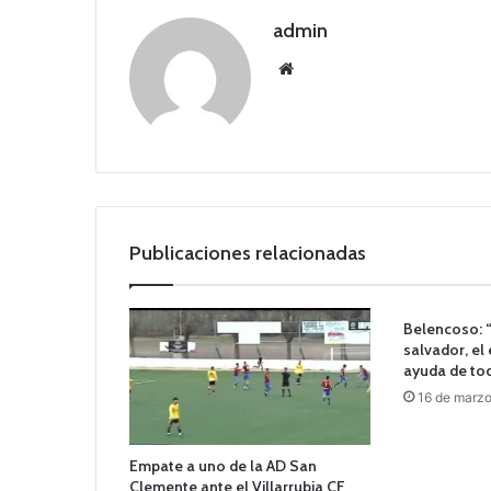
admin
Siti
o
we
b
Publicaciones relacionadas
Belencoso: 
salvador, el
ayuda de to
16 de marz
Empate a uno de la AD San
Clemente ante el Villarrubia CF