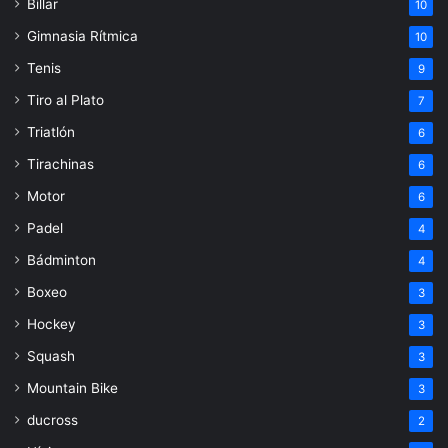
Billar
10
Gimnasia Rítmica
10
Tenis
9
Tiro al Plato
7
Triatlón
6
Tirachinas
6
Motor
6
Padel
4
Bádminton
4
Boxeo
3
Hockey
3
Squash
3
Mountain Bike
3
ducross
2