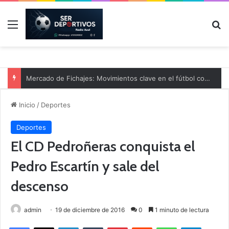
Menú
B
Mercado de Fichajes: Movimientos clave en el fútbol comarcal
Inicio
/
Deportes
Deportes
El CD Pedroñeras conquista el
Pedro Escartín y sale del
descenso
admin
19 de diciembre de 2016
0
1 minuto de lectura
Facebook
X
LinkedIn
Tumblr
Pinterest
Reddit
WhatsApp
Telegram