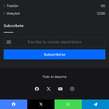
Triatlón
(6)
Voleybol
(229)
Subscribete
Escribe
tu
correo
electrónico
Todo el deporte
Facebook
X
YouTube
Instagram