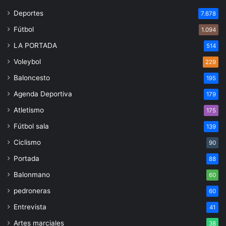
Deportes
7.678
Fútbol
1.094
LA PORTADA
514
Voleybol
229
Baloncesto
195
Agenda Deportiva
179
Atletismo
175
Fútbol sala
139
Ciclismo
90
Portada
88
Balonmano
60
pedroneras
60
Entrevista
41
Artes marciales
38