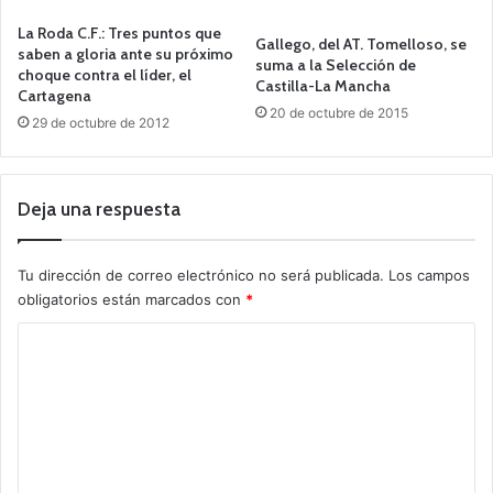
La Roda C.F.: Tres puntos que
Gallego, del AT. Tomelloso, se
saben a gloria ante su próximo
suma a la Selección de
choque contra el líder, el
Castilla-La Mancha
Cartagena
20 de octubre de 2015
29 de octubre de 2012
Deja una respuesta
Tu dirección de correo electrónico no será publicada.
Los campos
obligatorios están marcados con
*
C
o
m
e
n