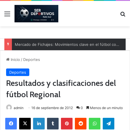
Menú
B
Mercado de Fichajes: Movimientos clave en el fútbol comarcal
Inicio
/
Deportes
Deportes
Resultados y clasificaciones del
fútbol Regional
admin
16 de septiembre de 2012
0
Menos de un minuto
Facebook
X
LinkedIn
Tumblr
Pinterest
Reddit
WhatsApp
Telegram