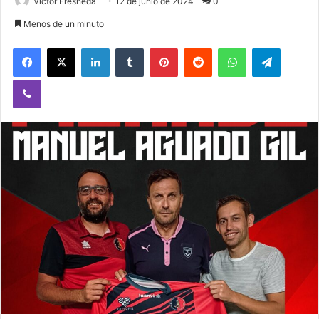
Victor Fresneda
12 de junio de 2024
0
Menos de un minuto
Facebook
X
LinkedIn
Tumblr
Pinterest
Reddit
WhatsApp
Telegram
Viber