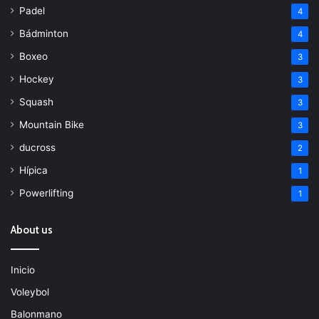
Padel
4
Bádminton
4
Boxeo
3
Hockey
3
Squash
3
Mountain Bike
3
ducross
2
Hípica
1
Powerlifting
1
About us
Inicio
Voleybol
Balonmano