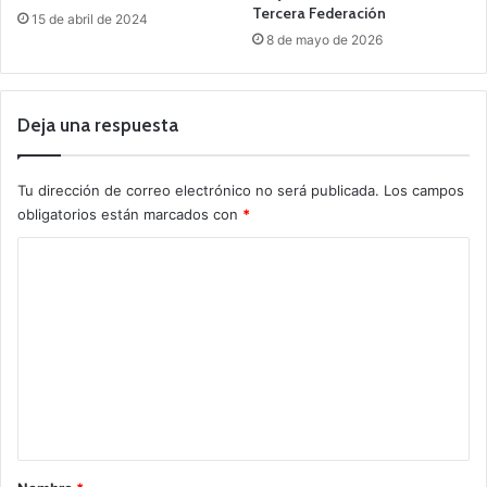
Tercera Federación
15 de abril de 2024
8 de mayo de 2026
Deja una respuesta
Tu dirección de correo electrónico no será publicada.
Los campos
obligatorios están marcados con
*
C
o
m
e
n
t
a
r