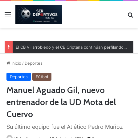
Menú
B
El CB Villarrobledo y el CB Criptana continúan perfilando sus plantillas
Inicio
/
Deportes
Deportes
Fútbol
Manuel Aguado Gil, nuevo
entrenador de la UD Mota del
Cuervo
Su último equipo fue el Atlético Pedro Muñoz