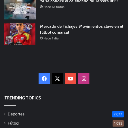
Ya se conoce el calendario de Tercera RFEF
Hace 13 horas
Mercado de Fichajes: Movimientos clave en el
fútbol comarcal
Hace 1 día
Facebook
X
YouTube
Instagram
TRENDING TOPICS
Deportes
7.677
Fútbol
1.093