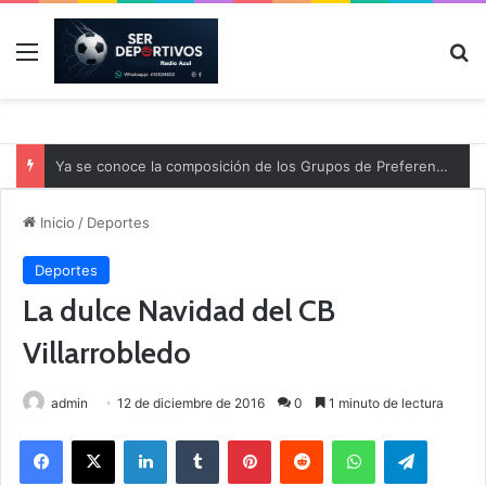
Menú
B
Ya se conoce la composición de los Grupos de Preferente y el calendario
Inicio
/
Deportes
Deportes
La dulce Navidad del CB
Villarrobledo
admin
12 de diciembre de 2016
0
1 minuto de lectura
Facebook
X
LinkedIn
Tumblr
Pinterest
Reddit
WhatsApp
Telegram