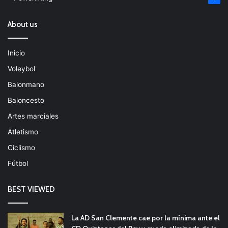
About us
Inicio
Voleybol
Balonmano
Baloncesto
Artes marciales
Atletismo
Ciclismo
Fútbol
BEST VIEWED
La AD San Clemente cae por la mínima ante el