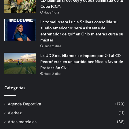
CD Quintanar del Rey y queda eliminada de la
Copa JCCM
Hace 1 día
La tomellosera Lucía Salinas consolida su
sueño americano: será asistente de
entrenador de golf en Ohio mientras cursa su
máster
Hace 2 días
La UD Socuéllamos se impone por 2-1 al CD
Pedroñeras en un partido benéfico a favor de
Protección Civil
Hace 2 días
Categorías
Agenda Deportiva
(179)
Ajedrez
(11)
Artes marciales
(38)