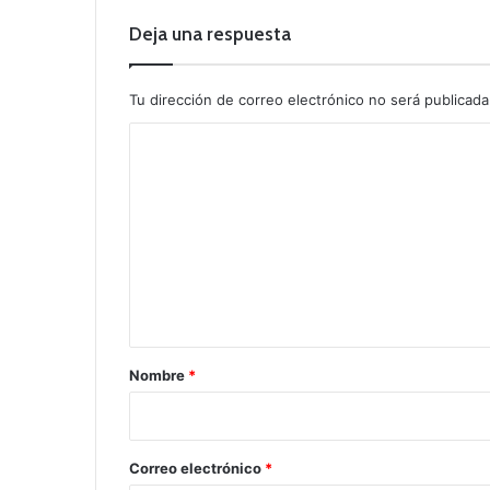
Deja una respuesta
Tu dirección de correo electrónico no será publicada
C
o
m
e
n
t
a
r
Nombre
*
i
o
*
Correo electrónico
*