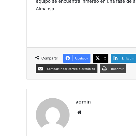
equipo se encuentra inmerso en una fase de a
Almansa.
Compartir
Facebook
X
LinkedIn
Compartir por correo electrónico
Imprimir
admin
Siti
o
we
b