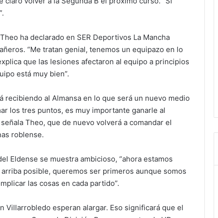
e claro volver a la Segunda B el próximo curso. “Si
”.
, Theo ha declarado en SER Deportivos La Mancha
pañeros. “Me tratan genial, tenemos un equipazo en lo
xplica que las lesiones afectaron al equipo a principios
uipo está muy bien”.
erá recibiendo al Almansa en lo que será un nuevo medio
mar los tres puntos, es muy importante ganarle al
, señala Theo, que de nuevo volverá a comandar el
nas roblense.
x del Eldense se muestra ambicioso, “ahora estamos
ás arriba posible, queremos ser primeros aunque somos
mplicar las cosas en cada partido”.
 Villarrobledo esperan alargar. Eso significará que el