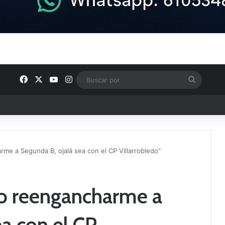
Facebook
X
YouTube
Instagram
Buscar
por
e los Grupos de Preferente y el calendario
me a Segunda B, ojalá sea con el CP Villarrobledo”
co reengancharme a
ea con el CP