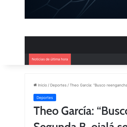
Noticias de última hora
Ya se conoce la composición d
Inicio
/
Deportes
/
Theo García: “Busco reenganchar
Deportes
Theo García: “Bus
Segunda B, ojalá s