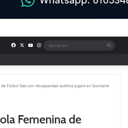
Facebook
X
YouTube
Instagram
Buscar
por
ptana continúan perfilando sus plantillas
de Fútbol Sala con discapacidad auditiva jugará en Quintanar
ñola Femenina de