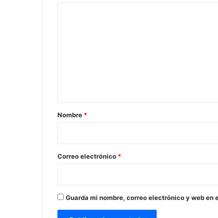
C
o
m
e
n
t
a
r
Nombre
*
i
o
*
Correo electrónico
*
Guarda mi nombre, correo electrónico y web en 