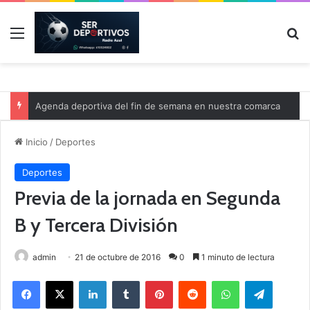
Menú
B
Agenda deportiva del fin de semana en nuestra comarca
Inicio
/
Deportes
Deportes
Previa de la jornada en Segunda
B y Tercera División
admin
21 de octubre de 2016
0
1 minuto de lectura
Facebook
X
LinkedIn
Tumblr
Pinterest
Reddit
WhatsApp
Telegram