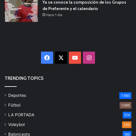
Ya se conoce la composición de los Grupos
de Preferente y el calendario
Hace 1 día
Facebook
X
YouTube
Instagram
TRENDING TOPICS
Deportes
7.680
Fútbol
1.095
LA PORTADA
514
Voleybol
230
Baloncesto
195