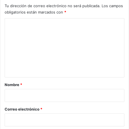
Tu dirección de correo electrónico no será publicada.
Los campos
obligatorios están marcados con
*
C
o
m
e
n
t
a
r
Nombre
*
i
o
*
Correo electrónico
*