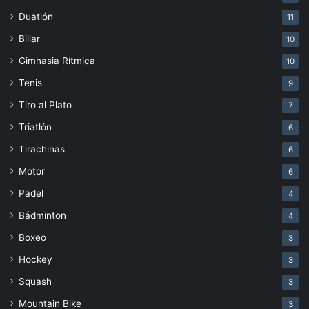
Duatlón
11
Billar
10
Gimnasia Rítmica
10
Tenis
9
Tiro al Plato
7
Triatlón
6
Tirachinas
6
Motor
6
Padel
4
Bádminton
4
Boxeo
3
Hockey
3
Squash
3
Mountain Bike
3