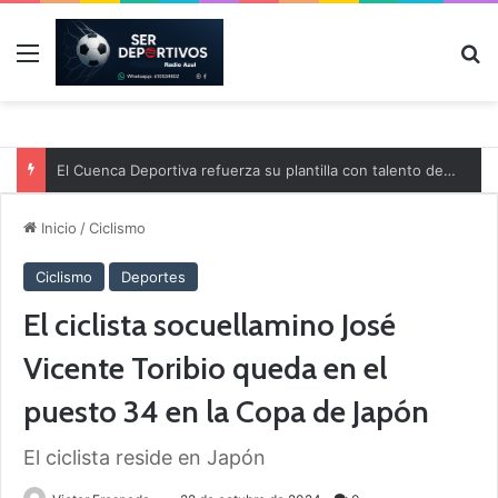
Menú
B
El Cuenca Deportiva refuerza su plantilla con talento de la comarca
Inicio
/
Ciclismo
Ciclismo
Deportes
El ciclista socuellamino José
Vicente Toribio queda en el
puesto 34 en la Copa de Japón
El ciclista reside en Japón