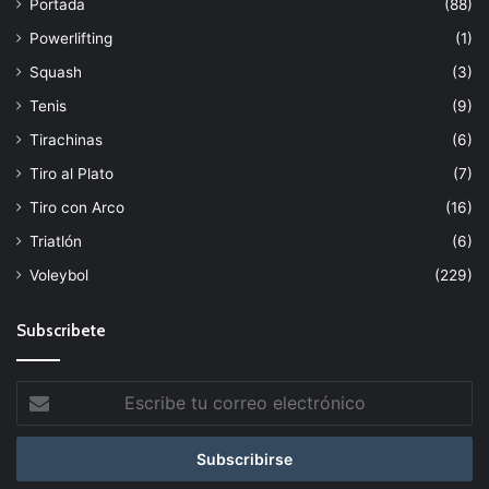
Portada
(88)
Powerlifting
(1)
Squash
(3)
Tenis
(9)
Tirachinas
(6)
Tiro al Plato
(7)
Tiro con Arco
(16)
Triatlón
(6)
Voleybol
(229)
Subscribete
Escribe
tu
correo
electrónico