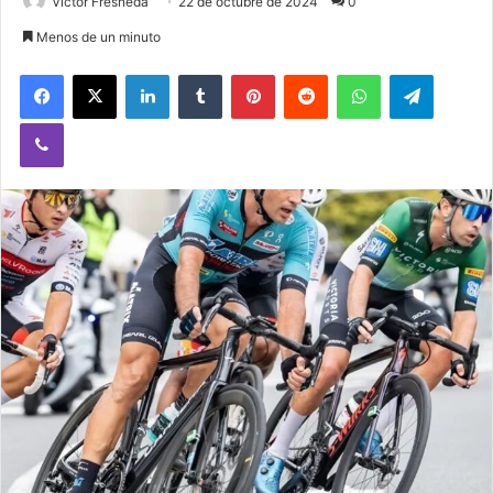
Victor Fresneda
22 de octubre de 2024
0
Menos de un minuto
Facebook
X
LinkedIn
Tumblr
Pinterest
Reddit
WhatsApp
Telegram
Viber