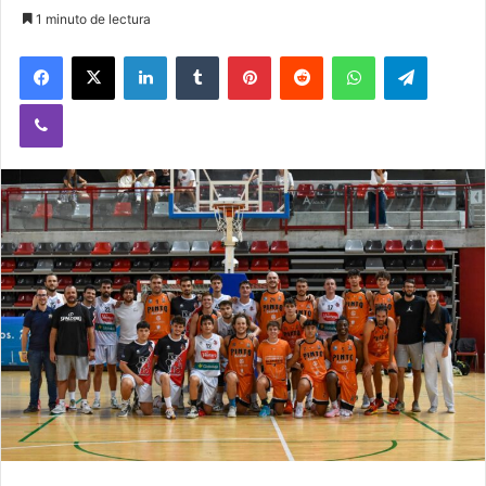
1 minuto de lectura
Facebook
X
LinkedIn
Tumblr
Pinterest
Reddit
WhatsApp
Telegram
Viber