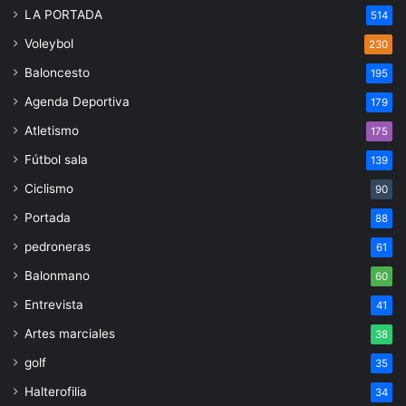
LA PORTADA
514
Voleybol
230
Baloncesto
195
Agenda Deportiva
179
Atletismo
175
Fútbol sala
139
Ciclismo
90
Portada
88
pedroneras
61
Balonmano
60
Entrevista
41
Artes marciales
38
golf
35
Halterofilia
34