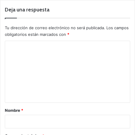
Deja una respuesta
Tu dirección de correo electrónico no será publicada.
Los campos
obligatorios están marcados con
*
C
o
m
e
n
t
a
r
Nombre
*
i
o