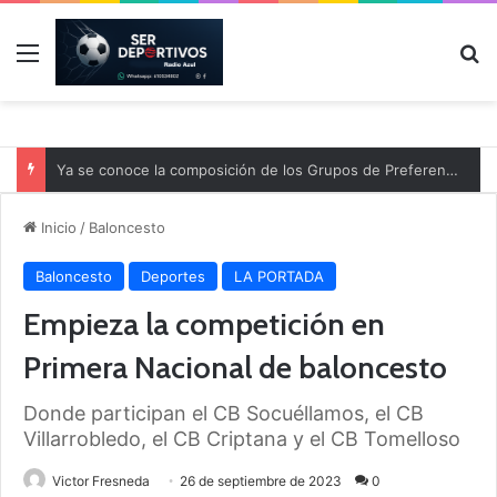
Menú
B
Ya se conoce la composición de los Grupos de Preferente y el calendario
Inicio
/
Baloncesto
Baloncesto
Deportes
LA PORTADA
Empieza la competición en
Primera Nacional de baloncesto
Donde participan el CB Socuéllamos, el CB
Villarrobledo, el CB Criptana y el CB Tomelloso
Victor Fresneda
26 de septiembre de 2023
0