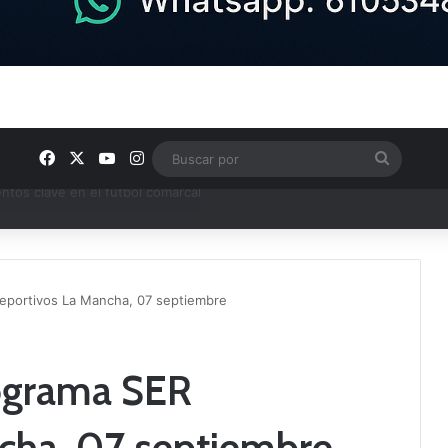
Facebook
X
YouTube
Instagram
Buscar
por
ptana continúan perfilando sus plantillas
eportivos La Mancha, 07 septiembre
rograma SER
cha, 07 septiembre