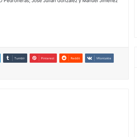
D Pedroñeras; José Julián González y Manuel Jiménez
Tumblr
Pinterest
Reddit
VKontakte