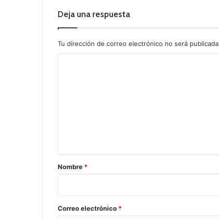
Deja una respuesta
Tu dirección de correo electrónico no será publicada
C
o
m
e
n
t
a
r
Nombre
*
i
o
*
Correo electrónico
*