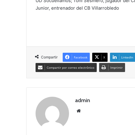
UD Socuéllamos; Toni Sesmero, jugador del C
Junior, entrenador del CB Villarrobledo
Compartir
Facebook
X
LinkedIn
Compartir por correo electrónico
Imprimir
admin
Siti
o
we
b