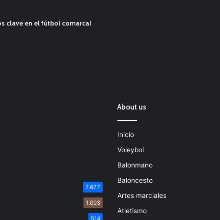
s clave en el fútbol comarcal
About us
Inicio
Voleybol
Balonmano
Baloncesto
7.677
Artes marciales
1.093
Atletismo
514