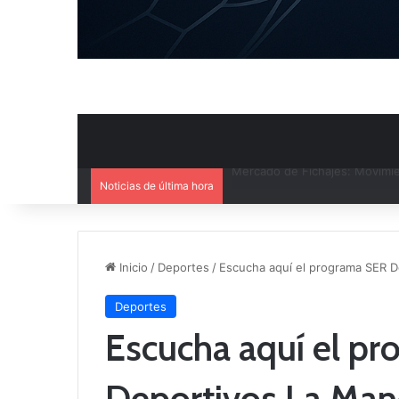
Noticias de última hora
El CB Villarrobledo y el CB Cri
Inicio
/
Deportes
/
Escucha aquí el programa SER D
Deportes
Escucha aquí el p
Deportivos La Man