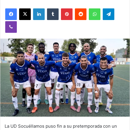
Facebook
X
LinkedIn
Tumblr
Pinterest
Reddit
WhatsApp
Telegram
Viber
La UD Socuéllamos puso fin a su pretemporada con un