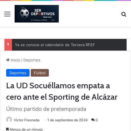
Menú
B
Ya se conoce el calendario de Tercera RFEF
Inicio
/
Deportes
Deportes
Fútbol
La UD Socuéllamos empata a
cero ante el Sporting de Alcázar
Último partido de pretemporada
Victor Fresneda
1 de septiembre de 2024
0
Menos de un minuto