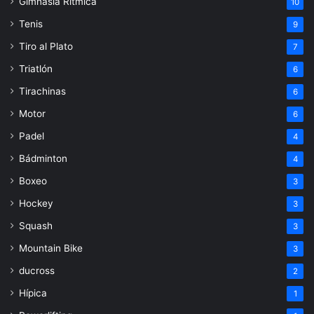
Gimnasia Rítmica
10
Tenis
9
Tiro al Plato
7
Triatlón
6
Tirachinas
6
Motor
6
Padel
4
Bádminton
4
Boxeo
3
Hockey
3
Squash
3
Mountain Bike
3
ducross
2
Hípica
1