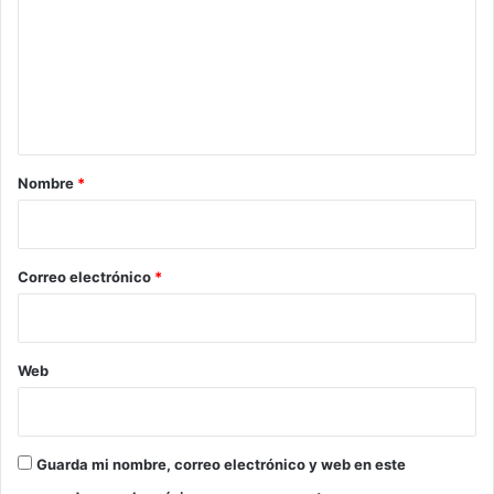
m
e
n
t
a
r
Nombre
*
i
o
*
Correo electrónico
*
Web
Guarda mi nombre, correo electrónico y web en este