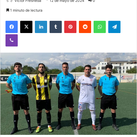
Victor Fresneda
12 de mayo de 2024
0
1 minuto de lectura
Facebook
X
LinkedIn
Tumblr
Pinterest
Reddit
WhatsApp
Telegram
Viber