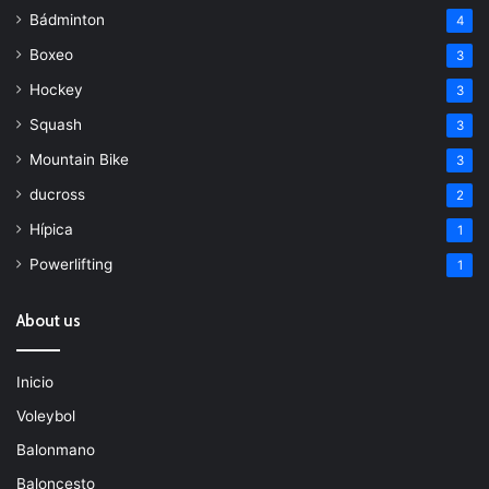
Bádminton
4
Boxeo
3
Hockey
3
Squash
3
Mountain Bike
3
ducross
2
Hípica
1
Powerlifting
1
About us
Inicio
Voleybol
Balonmano
Baloncesto