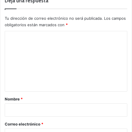
Deja una respuesta
Tu dirección de correo electrónico no será publicada.
Los campos
obligatorios están marcados con
*
C
o
m
e
n
t
a
r
Nombre
*
i
o
*
Correo electrónico
*