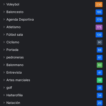
Voleybol
230
Baloncesto
195
Agenda Deportiva
179
Atletismo
175
Fútbol sala
139
Ciclismo
90
Portada
88
pedroneras
61
Balonmano
60
Entrevista
41
Artes marciales
38
golf
35
Halterofilia
34
Natación
20