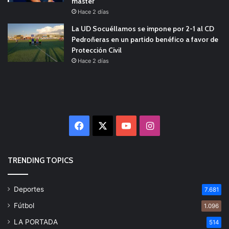
máster
Hace 2 días
La UD Socuéllamos se impone por 2-1 al CD
Pedroñeras en un partido benéfico a favor de
Protección Civil
Hace 2 días
Facebook
X
YouTube
Instagram
TRENDING TOPICS
Deportes
7.681
Fútbol
1.096
LA PORTADA
514