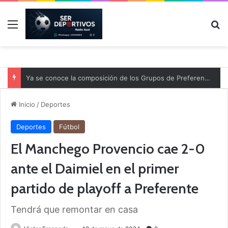
Menú
B
Ya se conoce la composición de los Grupos de Preferente y el calendario
Inicio
/
Deportes
Deportes
Fútbol
El Manchego Provencio cae 2-0
ante el Daimiel en el primer
partido de playoff a Preferente
Tendrá que remontar en casa