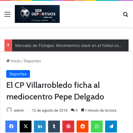
Menú
B
Mercado de Fichajes: Movimientos clave en el fútbol comarcal
Inicio
/
Deportes
Deportes
El CP Villarrobledo ficha al
mediocentro Pepe Delgado
admin
12 de agosto de 2016
0
1 minuto de lectura
Facebook
X
LinkedIn
Tumblr
Pinterest
Reddit
WhatsApp
Telegram