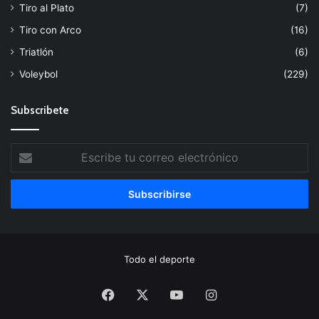
Tiro al Plato
(7)
Tiro con Arco
(16)
Triatlón
(6)
Voleybol
(229)
Subscribete
Escribe
tu
correo
electrónico
Todo el deporte
Facebook
X
YouTube
Instagram