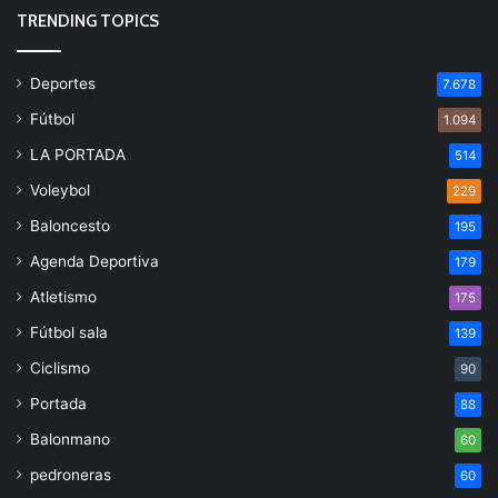
TRENDING TOPICS
Deportes
7.678
Fútbol
1.094
LA PORTADA
514
Voleybol
229
Baloncesto
195
Agenda Deportiva
179
Atletismo
175
Fútbol sala
139
Ciclismo
90
Portada
88
Balonmano
60
pedroneras
60