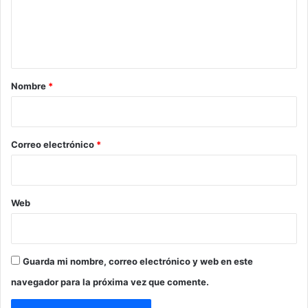
n
t
a
r
Nombre
*
i
o
*
Correo electrónico
*
Web
Guarda mi nombre, correo electrónico y web en este
navegador para la próxima vez que comente.