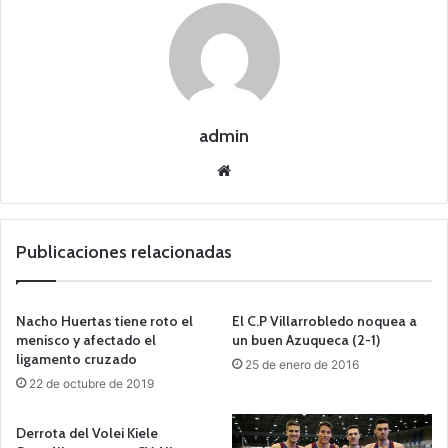
admin
Siti
o
we
b
Publicaciones relacionadas
Nacho Huertas tiene roto el
El C.P Villarrobledo noquea a
menisco y afectado el
un buen Azuqueca (2-1)
ligamento cruzado
25 de enero de 2016
22 de octubre de 2019
Derrota del Volei Kiele