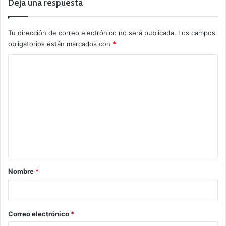
Deja una respuesta
Tu dirección de correo electrónico no será publicada.
Los campos
obligatorios están marcados con
*
C
o
m
e
n
t
a
r
Nombre
*
i
o
*
Correo electrónico
*