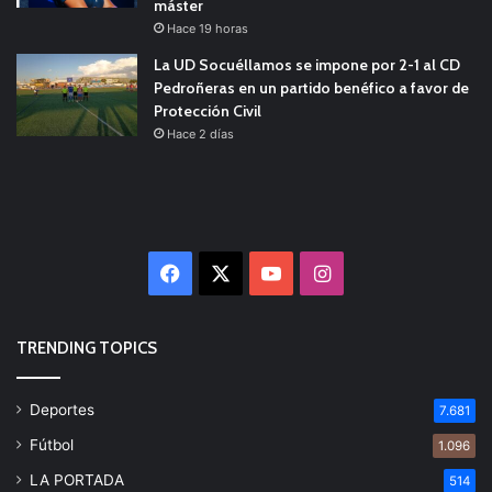
máster
Hace 19 horas
La UD Socuéllamos se impone por 2-1 al CD
Pedroñeras en un partido benéfico a favor de
Protección Civil
Hace 2 días
Facebook
X
YouTube
Instagram
TRENDING TOPICS
Deportes
7.681
Fútbol
1.096
LA PORTADA
514