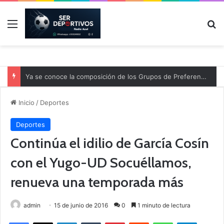
Menú
B
Ya se conoce la composición de los Grupos de Preferente y el calendario
Inicio
/
Deportes
Deportes
Continúa el idilio de García Cosín
con el Yugo-UD Socuéllamos,
renueva una temporada más
admin
15 de junio de 2016
0
1 minuto de lectura
Facebook
X
LinkedIn
Tumblr
Pinterest
Reddit
WhatsApp
Telegram