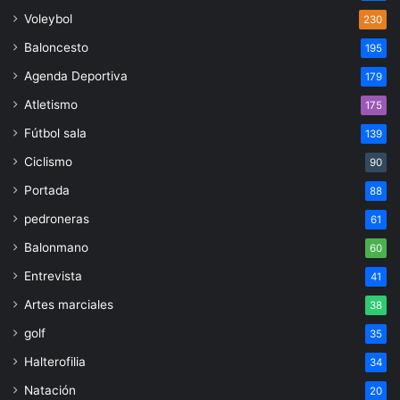
Voleybol
230
Baloncesto
195
Agenda Deportiva
179
Atletismo
175
Fútbol sala
139
Ciclismo
90
Portada
88
pedroneras
61
Balonmano
60
Entrevista
41
Artes marciales
38
golf
35
Halterofilia
34
Natación
20