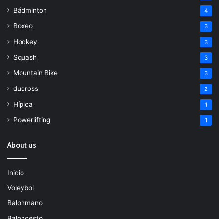
Bádminton
4
Boxeo
3
Hockey
3
Squash
3
Mountain Bike
3
ducross
2
Hípica
1
Powerlifting
1
About us
Inicio
Voleybol
Balonmano
Baloncesto